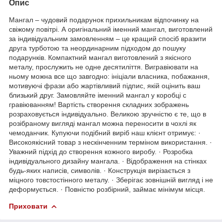
Опис
Мангал – чудовий подарунок прихильникам відпочинку на
свіжому повітрі. А оригінальний іменний мангал, виготовлений
за індивідуальним замовленням – це кращий спосіб вразити
друга турботою та неординарним підходом до пошуку
подарунків. Компактний мангал виготовлений з якісного
металу, прослужить не одне десятиліття. Вигравіювати на
ньому можна все що завгодно: ініціали власника, побажання,
мотивуючі фрази або жартівливий підпис, якій оцінить ваш
близький друг. Замовляйте іменний мангал у коробці с
гравіюванням! Вартість створення складних зображень
розраховується індивідуально. Великою зручністю є те, що в
розібраному вигляді мангал можна переносити в чохлі як
чемоданчик. Купуючи подібний виріб наш клієнт отримує: ·
Високоякісний товар з нескінченним терміном використання. ·
Уважний підхід до створення кожного виробу. · Розробка
індивідуального дизайну мангала. · Відображення на стінках
будь-яких написів, символів. · Конструкція вирізається з
міцного товстостінного металу. · Зберігає зовнішній вигляд і не
деформується. · Повністю розбірний, займає мінімум місця.
Приховати