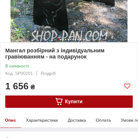
Мангал розбірний з індивідуальним
гравіюванням - на подарунок
В наявності
Код: SP00201
Роздріб
1 656
₴
Купити
Опис
Характеристики
Доставка
Оплата
Умови п