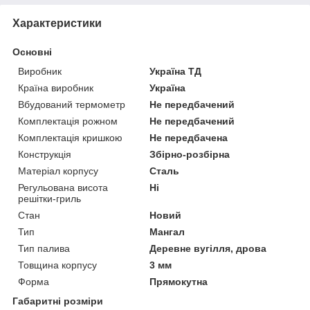
Характеристики
Основні
Виробник
Україна ТД
Країна виробник
Україна
Вбудований термометр
Не передбачений
Комплектація рожном
Не передбачений
Комплектація кришкою
Не передбачена
Конструкція
Збірно-розбірна
Матеріал корпусу
Сталь
Регульована висота
Ні
решітки-гриль
Стан
Новий
Тип
Мангал
Тип палива
Деревне вугілля, дрова
Товщина корпусу
3 мм
Форма
Прямокутна
Габаритні розміри