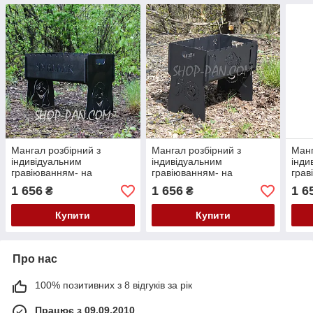
Мангал розбірний з
Мангал розбірний з
Манг
індивідуальним
індивідуальним
інди
гравіюванням- на
гравіюванням- на
грав
подарунок
подарунок
пода
1 656
1 656
1 6
₴
₴
Купити
Купити
Про нас
100% позитивних з 8 відгуків за рік
Працює з 09.09.2010