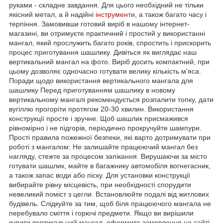
руками - складне завдання. Для цього необхідний не тільки
якісний метал, а й надійні
інструменти
, а також багато часу і
терпіння. Замовивши готовий виріб в нашому інтернет-
магазині, ви отримуєте практичний і простий у використанні
мангал, який прослужить багато років, спростить і прискорить
процес приготування шашлику. Дивіться як виглядає наш
вертикальний мангал на фото. Виріб досить компактний, при
цьому дозволяє одночасно готувати велику кількість м'яса.
Поради щодо використання вертикального мангала для
шашлику Перед приготуванням шашлику в новому
вертикальному мангалі рекомендується розпалити топку, дати
вугіллю прогоріти протягом 20-30 хвилин. Використання
конструкції просте і зручне. Щоб шашлик присмажився
рівномірно і не підгорів, періодично прокручуйте шампури.
Прості правила пожежної безпеки, які варто дотримувати при
роботі з мангалом: Не залишайте працюючий мангал без
нагляду, стежте за процесом запікання. Вирушаючи за місто
готувати шашлик, майте в багажнику автомобіля вогнегасник,
а також запас води або піску. Для установки конструкції
вибирайте рівну місцевість, при необхідності спорудити
невеликий поміст з цегли. Встановлюйте подалі від житлових
будівель. Слідкуйте за тим, щоб біля працюючого мангала не
перебувало сміття і горючі предмети. Якщо ви вирішили
купити вертикальний мангал, оформите замовлення на сайті.