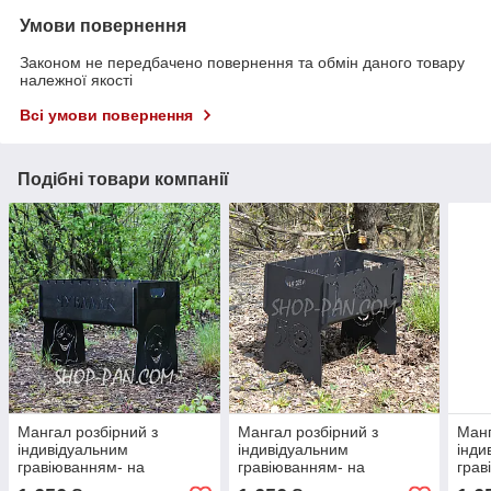
Умови повернення
Законом не передбачено повернення та обмін даного товару
належної якості
Всі умови повернення
Подібні товари компанії
Мангал розбірний з
Мангал розбірний з
Манг
індивідуальним
індивідуальним
інди
гравіюванням- на
гравіюванням- на
грав
подарунок
подарунок
пода