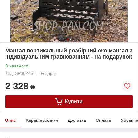
Мангал вертикальный розбірний еко мангал з
індивідуальним гравіюванням - на подарунок
В наявності
Код: SP00245
Роздріб
2 328
₴
Купити
Опис
Характеристики
Доставка
Оплата
Умови п