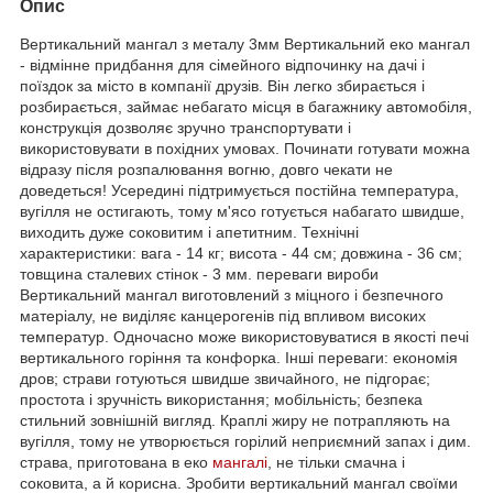
Опис
Вертикальний мангал з металу 3мм Вертикальний еко мангал
- відмінне придбання для сімейного відпочинку на дачі і
поїздок за місто в компанії друзів. Він легко збирається і
розбирається, займає небагато місця в багажнику автомобіля,
конструкція дозволяє зручно транспортувати і
використовувати в похідних умовах. Починати готувати можна
відразу після розпалювання вогню, довго чекати не
доведеться! Усередині підтримується постійна температура,
вугілля не остигають, тому м'ясо готується набагато швидше,
виходить дуже соковитим і апетитним. Технічні
характеристики: вага - 14 кг; висота - 44 см; довжина - 36 см;
товщина сталевих стінок - 3 мм. переваги вироби
Вертикальний мангал виготовлений з міцного і безпечного
матеріалу, не виділяє канцерогенів під впливом високих
температур. Одночасно може використовуватися в якості печі
вертикального горіння та конфорка. Інші переваги: економія
дров; страви готуються швидше звичайного, не підгорає;
простота і зручність використання; мобільність; безпека
стильний зовнішній вигляд. Краплі жиру не потрапляють на
вугілля, тому не утворюється горілий неприємний запах і дим.
страва, приготована в еко
мангалі
, не тільки смачна і
соковита, а й корисна. Зробити вертикальний мангал своїми