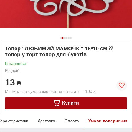
Топер "ЛЮБИМИЙ МАМОЧКІ" 16*10 см ⁇
топер у торт топер для букетів
В наявності
Роздріб
13
₴
Мінімальна сума замовлення на сайті — 100 ₴
Купити
арактеристики
Доставка
Оплата
Умови повернення