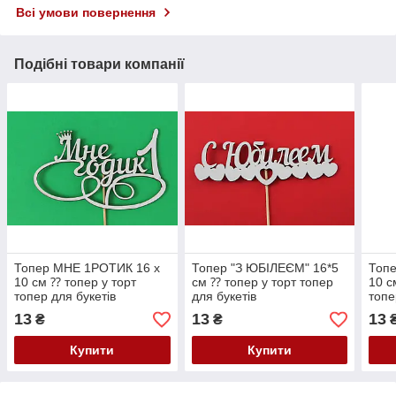
Всі умови повернення
Подібні товари компанії
Топер МНЕ 1РОТИК 16 х
Топер "З ЮБІЛЕЄМ" 16*5
Топ
10 см ⁇ топер у торт
см ⁇ топер у торт топер
10 с
топер для букетів
для букетів
топе
13
13
13
₴
₴
Купити
Купити