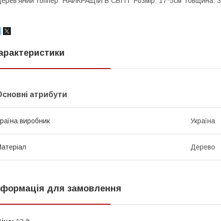
ерев'яний топпер "НАЙКРАЩІЙ В СВІТІ" Розмір: 17*5см Товщина: 3
арактеристики
Основні атрибути
раїна виробник
Україна
атеріал
Дерево
нформація для замовлення