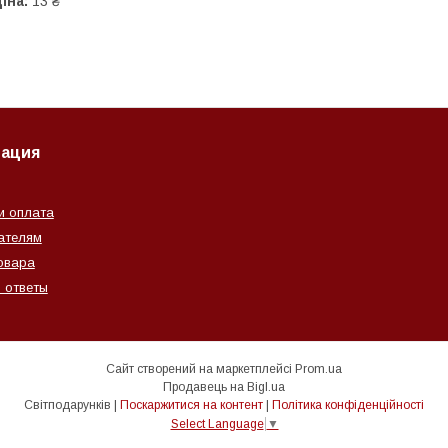
іна:
13 ₴
ация
и оплата
ателям
овара
 ответы
Сайт створений на маркетплейсі
Prom.ua
Продавець на Bigl.ua
Світподарунків |
Поскаржитися на контент
|
Політика конфіденційності
Select Language
▼