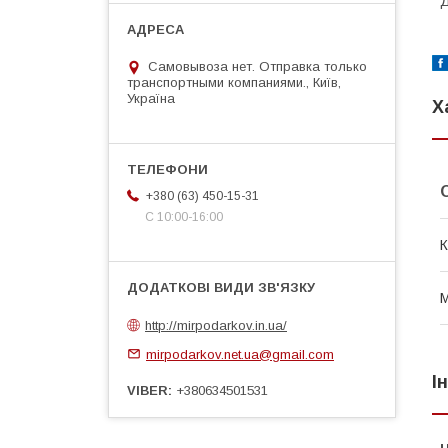
Д
Самовывоза нет. Отправка только
транспортными компаниями., Київ,
Україна
Х
+380 (63) 450-15-31
С 10:00-16:00
К
М
http://mirpodarkov.in.ua/
mirpodarkov.net.ua@gmail.com
І
VIBER
+380634501531