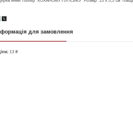
ерев'яний топпер "КОХАНОМУ ПУПСИКУ" Розмір: 15 х 5,5 см Товщи
нформація для замовлення
іна:
13 ₴