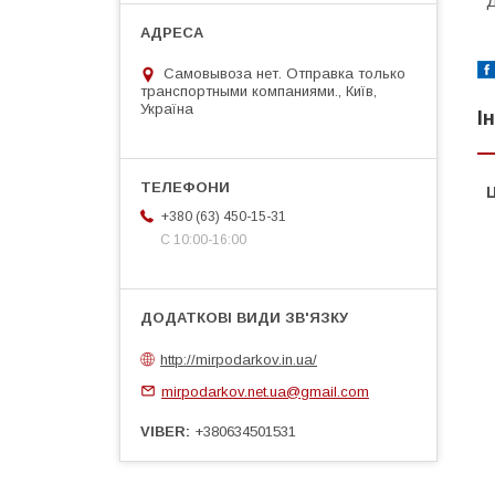
Д
Самовывоза нет. Отправка только
транспортными компаниями., Київ,
Україна
І
Ц
+380 (63) 450-15-31
С 10:00-16:00
http://mirpodarkov.in.ua/
mirpodarkov.net.ua@gmail.com
VIBER
+380634501531