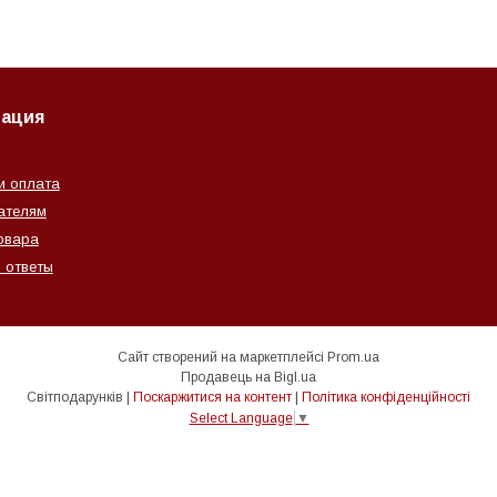
ация
и оплата
ателям
овара
 ответы
Сайт створений на маркетплейсі
Prom.ua
Продавець на Bigl.ua
Світподарунків |
Поскаржитися на контент
|
Політика конфіденційності
Select Language
▼