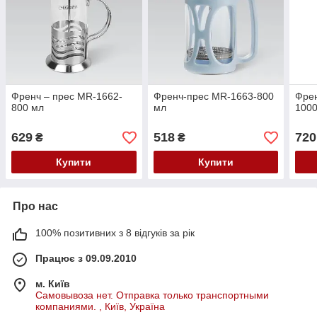
Френч – прес MR-1662-
Френч-прес MR-1663-800
Френ
800 мл
мл
100
629
518
720
₴
₴
Купити
Купити
Про нас
100% позитивних з 8 відгуків за рік
Працює з 09.09.2010
м. Київ
Самовывоза нет. Отправка только транспортными
компаниями. , Київ, Україна