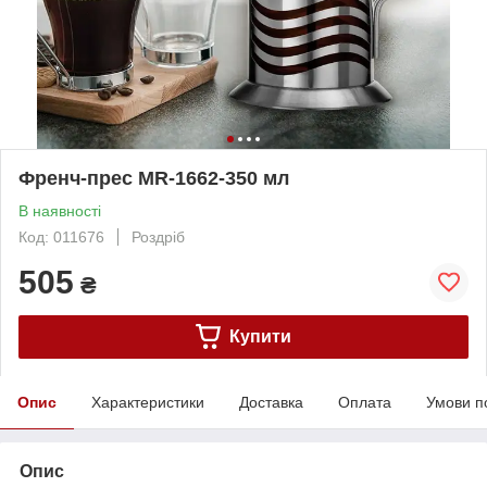
Френч-прес MR-1662-350 мл
В наявності
Код: 011676
Роздріб
505
₴
Купити
Опис
Характеристики
Доставка
Оплата
Умови п
Опис