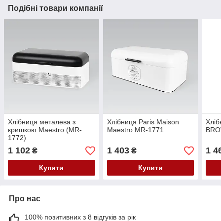
Подібні товари компанії
Хлібниця металева з
Хлібниця Paris Maison
Хлі
кришкою Maestro (MR-
Maestro MR-1771
BR
1772)
1 102
1 403
1 4
₴
₴
Купити
Купити
Про нас
100% позитивних з 8 відгуків за рік