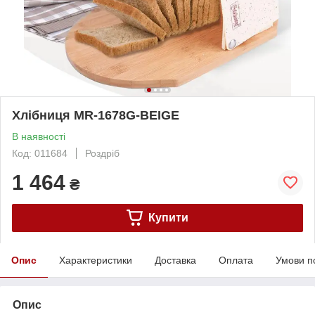
Хлібниця MR-1678G-BEIGE
В наявності
Код: 011684
Роздріб
1 464
₴
Купити
Опис
Характеристики
Доставка
Оплата
Умови п
Опис