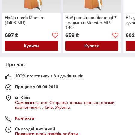
Набір ножів Maestro
Набір ножів на підставці 7
Ніж 
(1406-MR)
предметів Maestro MR-
кухо
1404
697
659
602
₴
₴
Купити
Купити
Про нас
100% позитивних з 8 відгуків за рік
Працює з 09.09.2010
м. Київ
Самовывоза нет. Отправка только транспортными
компаниями. , Київ, Україна
Контакти
Сьогодні вихідний
Показати весь графік роботи