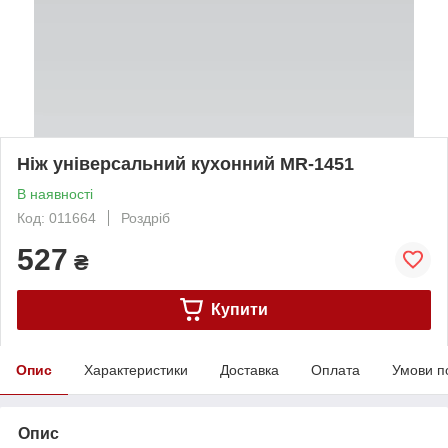
Ніж універсальний кухонний MR-1451
В наявності
Код: 011664
Роздріб
527
₴
Купити
Опис
Характеристики
Доставка
Оплата
Умови п
Опис