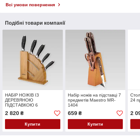
Всі умови повернення
Подібні товари компанії
НАБІР НОЖІВ ІЗ
Набір ножів на підставці 7
Стол
ДЕРЕВЯНОЮ
предметів Maestro MR-
24 п
ПІДСТАВКОЮ 6
1404
ПРЕДМЕТІВ MAESTRO
2 820
659
2 0
₴
₴
MR-1425
Купити
Купити