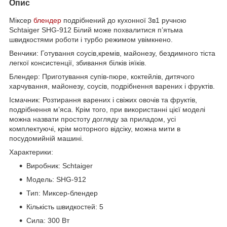
Опис
Міксер
блендер
подрібнений до кухонної 3в1 ручною
Schtaiger SHG-912 Білий може похвалитися п’ятьма
швидкостями роботи і турбо режимом увімкнено.
Венчики: Готування соусів,кремів, майонезу, бездимного тіста
легкої консистенції, збивання білків іяїків.
Блендер: Приготування супів-пюре, коктейлів, дитячого
харчування, майонезу, соусів, подрібнення варених і фруктів.
Ісмачник: Розтирання варених і свіжих овочів та фруктів,
подрібнення м’яса. Крім того, при використанні цієї моделі
можна назвати простоту догляду за приладом, усі
комплектуючі, крім моторного відсіку, можна мити в
посудомийній машині.
Характерики:
Виробник: Schtaiger
Модель: SHG-912
Тип: Миксер-блендер
Кількість швидкостей: 5
Сила: 300 Вт