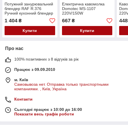
Потужний занурювальний
Електрична кавомолка
Каво
блендер RAF R.376
Domotec MS-1107
Dom
Ручний кухонний блендер
220V/150W
220
міксер подрібнювач 800
1 404
667
448
₴
₴
Вт 1 л
Купити
Купити
Про нас
100% позитивних з 8 відгуків за рік
Працює з 09.09.2010
м. Київ
Самовывоза нет. Отправка только транспортными
компаниями. , Київ, Україна
Контакти
Сьогодні працює з 10:00 до 16:00
Показати весь графік роботи