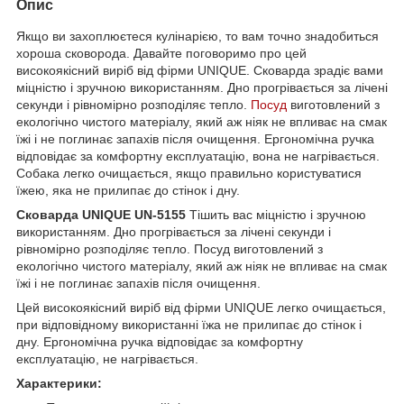
Опис
Якщо ви захоплюєтеся кулінарією, то вам точно знадобиться
хороша сковорода. Давайте поговоримо про цей
високоякісний виріб від фірми UNIQUE. Сковарда зрадіє вами
міцністю і зручною використанням. Дно прогрівається за лічені
секунди і рівномірно розподіляє тепло.
Посуд
виготовлений з
екологічно чистого матеріалу, який аж ніяк не впливає на смак
їжі і не поглинає запахів після очищення. Ергономічна ручка
відповідає за комфортну експлуатацію, вона не нагрівається.
Собака легко очищається, якщо правильно користуватися
їжею, яка не прилипає до стінок і дну.
Сковарда UNIQUE UN-5155
Тішить вас міцністю і зручною
використанням. Дно прогрівається за лічені секунди і
рівномірно розподіляє тепло. Посуд виготовлений з
екологічно чистого матеріалу, який аж ніяк не впливає на смак
їжі і не поглинає запахів після очищення.
Цей високоякісний виріб від фірми UNIQUE легко очищається,
при відповідному використанні їжа не прилипає до стінок і
дну. Ергономічна ручка відповідає за комфортну
експлуатацію, не нагрівається.
Характерики: