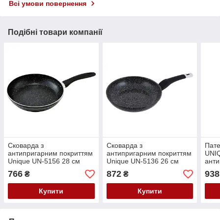
Всі умови повернення
Подібні товари компанії
Сковарда з
Сковарда з
Пате
антипригарним покриттям
антипригарним покриттям
UNIQ
Unique UN-5156 28 см
Unique UN-5136 26 см
анти
покр
766
872
938
₴
₴
Купити
Купити