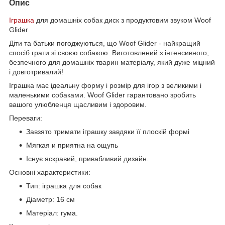
Опис
Іграшка
для домашніх собак диск з продуктовим звуком Woof
Glider
Діти та батьки погоджуються, що Woof Glider - найкращий
спосіб грати зі своєю собакою. Виготовлений з інтенсивного,
безпечного для домашніх тварин матеріалу, який дуже міцний
і довготривалий!
Іграшка має ідеальну форму і розмір для ігор з великими і
маленькими собаками. Woof Glider гарантовано зробить
вашого улюбленця щасливим і здоровим.
Переваги:
Завзято тримати іграшку завдяки її плоскій формі
Мягкая и приятна на ощупь
Існує яскравий, привабливий дизайн.
Основні характеристики:
Тип: іграшка для собак
Діаметр: 16 см
Матеріал: гума.