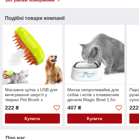
Подібні товари компанії
Масажна щітка з USB для
Миска непроливайка для
Паро
вичісування шерсті у
собак і котів з плаваючим
ручк
тварин Pet Brush з
диском Magic Bowl 1,5л
сухо
паровим розпилювачем
вичі
222
407
222
₴
₴
Купити
Купити
Про нас