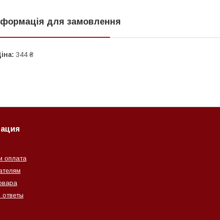
нформація для замовлення
іна:
344 ₴
ация
и оплата
ателям
овара
 ответы