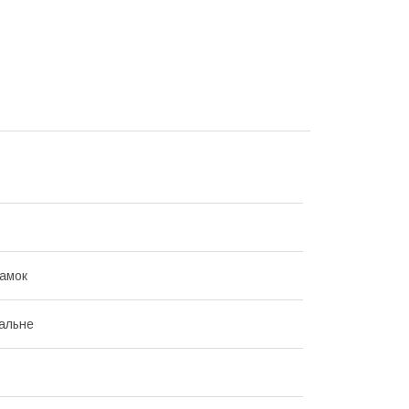
Замок
альне