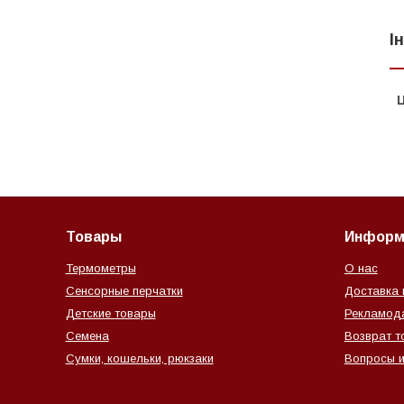
І
Ц
Товары
Информ
Термометры
О нас
Сенсорные перчатки
Доставка 
Детские товары
Рекламод
Семена
Возврат т
Сумки, кошельки, рюкзаки
Вопросы и