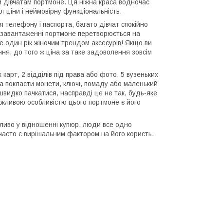
ім дівчатам портмоне. Ця ніжна краса водночас
ої ціни і неймовірну функціональність.
 телефону і паспорта, багато дівчат спокійно
у завантаженні портмоне перетворюється на
е один рік жіночим трендом аксесурів! Якщо ви
ння, до того ж ціна за таке задоволення зовсім
карт, 2 відділів під права або фото, 5 вузеньких
 покласти монети, ключі, помаду або маленький
швидко пачкатися, насправді це не так, будь-яке
жливою особливістю цього портмоне є його
бливо у відношенні купюр, люди все одно
о часто є вирішальним фактором на його користь.