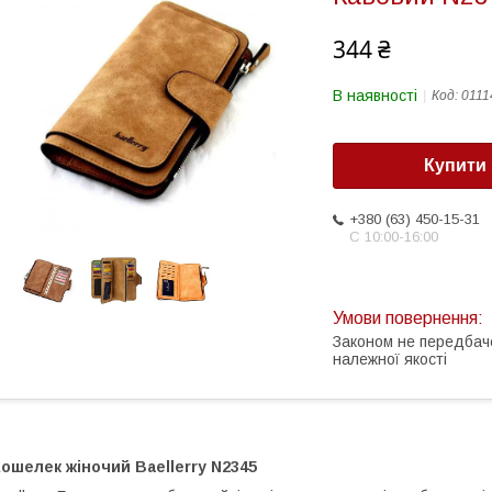
344 ₴
В наявності
Код:
0111
Купити
+380 (63) 450-15-31
С 10:00-16:00
Законом не передбач
належної якості
ошелек жіночий Baellerry N2345