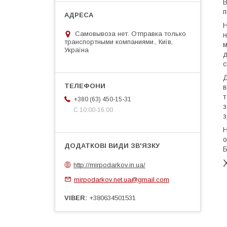
B
п
Н
Самовывоза нет. Отправка только
н
транспортными компаниями., Київ,
м
Україна
д
с
Д
в
т
+380 (63) 450-15-31
з
С 10:00-16:00
з
Н
о
Б
http://mirpodarkov.in.ua/
mirpodarkov.net.ua@gmail.com
VIBER
+380634501531