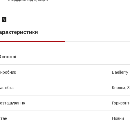
арактеристики
Основні
иробник
Baellerry
астібка
Кнопки, 
озташування
Горизонт
Стан
Новий