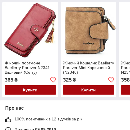
Жіночий портмоне
Жіночий Кошелик Baellerry
Жіно
Baellerry Forever N2341
Forever Mini Коричневий
Fore
Вішневий (Cerry)
(N2346)
N23
365
325
358
₴
₴
Купити
Купити
Про нас
100% позитивних з 12 відгуків за рік
Працює з 09.09.2010