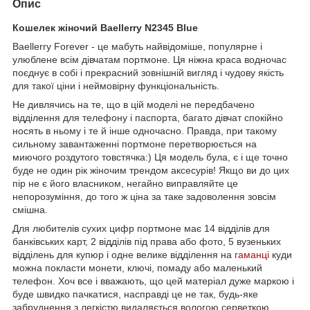
Опис
Кошелек жіночий Baellerry N2345 Blue
Baellerry Forever - це мабуть найвідоміше, популярне і
улюблене всім дівчатам портмоне. Ця ніжна краса водночас
поєднує в собі і прекрасний зовнішній вигляд і чудову якість
для такої ціни і неймовірну функціональність.
Не дивлячись на те, що в цій моделі не передбачено
відділення для телефону і паспорта, багато дівчат спокійно
носять в ньому і те й інше одночасно. Правда, при такому
сильному завантаженні портмоне перетворюється на
миючого роздутого товстячка:) Ця модель була, є і ще точно
буде не один рік жіночим трендом аксесурів! Якщо ви до цих
пір не є його власником, негайно виправляйте це
непорозуміння, до того ж ціна за таке задоволення зовсім
смішна.
Для любителів сухих цифр портмоне має 14 відділів для
банківських карт, 2 відділів під права або фото, 5 вузеньких
відділень для купюр і одне велике відділення на
гаманці
куди
можна покласти монети, ключі, помаду або маленький
телефон. Хоч все і вважають, що цей матеріал дуже маркою і
буде швидко пачкатися, насправді це не так, будь-яке
забруднення з легкістю видаляється вологою серветкою.