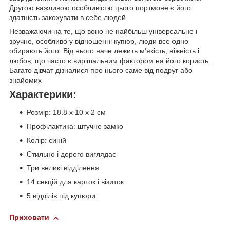
Другою важливою особливістю цього портмоне є його
здатність закохувати в себе людей.
Незважаючи на те, що воно не найбільш універсальне і
зручне, особливо у відношенні купюр, люди все одно
обирають його. Від нього наче лежить м’якість, ніжність і
любов, що часто є вирішальним фактором на його користь.
Багато дівчат дізналися про нього саме від подруг або
знайомих
Характерики:
Розмір: 18.8 х 10 х 2 см
Профілактика: штучне замко
Колір: синій
Стильно і дорого виглядає
Три великі відділення
14 секцій для карток і візиток
5 відділів під купюри
Приховати