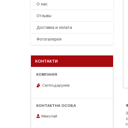
О нас
Отзывы
Доставка и оплата
Фотогалерея
КОНТАКТИ
Світподарунків
З
Миколай
з
г