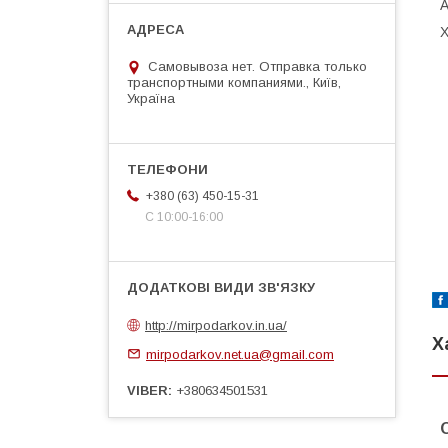
А
Х
Самовывоза нет. Отправка только
транспортными компаниями., Київ,
Україна
+380 (63) 450-15-31
С 10:00-16:00
http://mirpodarkov.in.ua/
Х
mirpodarkov.net.ua@gmail.com
VIBER
+380634501531