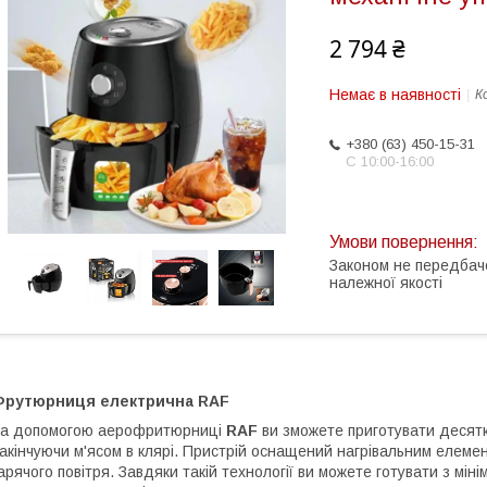
2 794 ₴
Немає в наявності
К
+380 (63) 450-15-31
С 10:00-16:00
Законом не передбач
належної якості
Фрутюрниця електрична RAF
а допомогою аерофритюрниці
RAF
ви зможете приготувати десятк
акінчуючи м'ясом в клярі. Пристрій оснащений нагрівальним елемен
арячого повітря. Завдяки такій технології ви можете готувати з міні