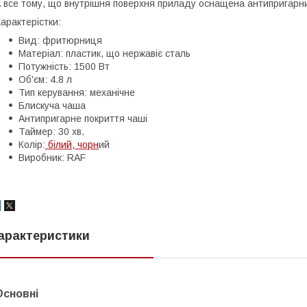
 все тому, що внутрішня поверхня приладу оснащена антипригарн
арактерістки:
Вид: фритюрниця
Матеріал: пластик, що нержавіє сталь
Потужність: 1500 Вт
Об'єм: 4.8 л
Тип керування: механічне
Блискуча чаша
Антипригарне покриття чаші
Таймер: 30 хв.
Колір:
білий, чорн
ий
Виробник: RAF
арактеристики
Основні