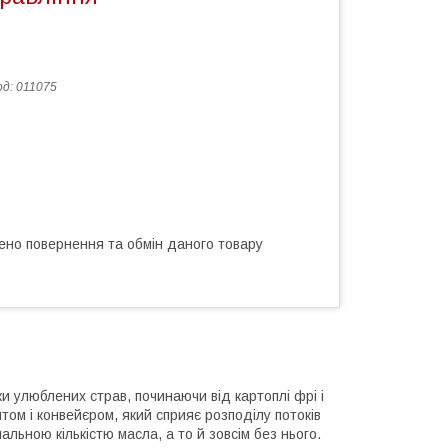
од:
011075
ено повернення та обмін даного товару
и улюблених страв, починаючи від картоплі фрі і
том і конвейєром, який сприяє розподілу потоків
мальною кількістю масла, а то й зовсім без нього.