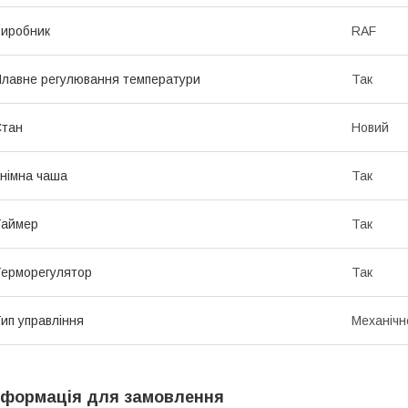
иробник
RAF
лавне регулювання температури
Так
Стан
Новий
німна чаша
Так
Таймер
Так
ерморегулятор
Так
ип управління
Механічн
нформація для замовлення