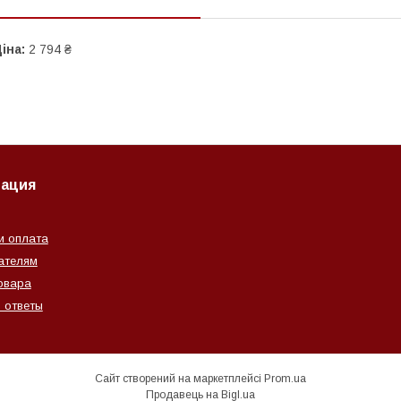
іна:
2 794 ₴
ация
и оплата
ателям
овара
 ответы
Сайт створений на маркетплейсі
Prom.ua
Продавець на Bigl.ua