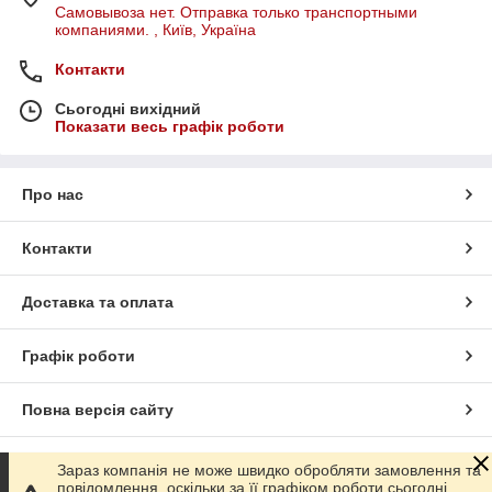
Самовывоза нет. Отправка только транспортными
компаниями. , Київ, Україна
Контакти
Сьогодні вихідний
Показати весь графік роботи
Про нас
Контакти
Доставка та оплата
Графік роботи
Повна версія сайту
Сайт створено на маркетплейсі
Prom.ua
Зараз компанія не може швидко обробляти замовлення та
повідомлення, оскільки за її графіком роботи сьогодні