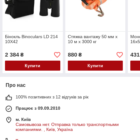
Бінокль Binoculars LD 214
Стяжка вантажу 50 мм х
Мон
10X42
10 м х 3000 кг
16x
2 384
880
431
₴
₴
Купити
Купити
Про нас
100% позитивних з 12 відгуків за рік
Працює з 09.09.2010
м. Київ
Самовывоза нет. Отправка только транспортными
компаниями. , Київ, Україна