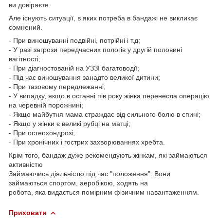
ви довіряєте.
Але існують ситуації, в яких потреба в бандажі не викликає
сомнений.
- При виношуванні подвійні, потрійні і т.д;
- У разі загрози передчасних пологів у другій половині
вагітності;
- При діагностованій на УЗЗІ багатоводії;
- Під час виношування занадто великої дитини;
- При тазовому передлежанні;
- У випадку, якщо в останні пів року жінка перенесла операцію
на черевній порожнині;
- Якщо майбутня мама страждає від сильного болю в спині;
- Якщо у жінки є великі рубці на матці;
- При остеохондрозі;
- При хронічних і гострих захворюваннях хребта.
Крім того, бандаж дуже рекомендують жінкам, які займаються
активністю
Займаючись діяльністю під час "положення". Вони
займаються спортом, аеробікою, ходять на
робота, яка видасться помірним фізичним навантаженням.
Приховати