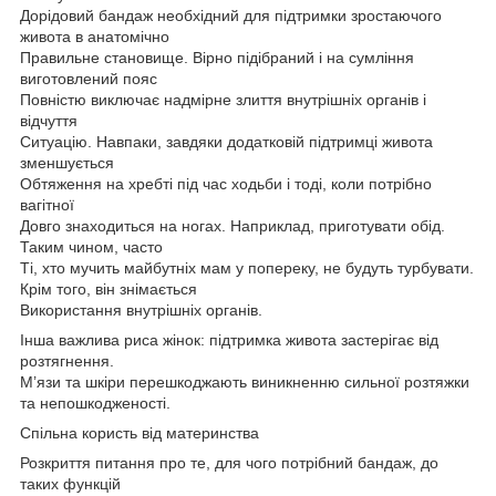
Дорідовий бандаж необхідний для підтримки зростаючого
живота в анатомічно
Правильне становище. Вірно підібраний і на сумління
виготовлений пояс
Повністю виключає надмірне злиття внутрішніх органів і
відчуття
Ситуацію. Навпаки, завдяки додатковій підтримці живота
зменшується
Обтяження на хребті під час ходьби і тоді, коли потрібно
вагітної
Довго знаходиться на ногах. Наприклад, приготувати обід.
Таким чином, часто
Ті, хто мучить майбутніх мам у попереку, не будуть турбувати.
Крім того, він знімається
Використання внутрішніх органів.
Інша важлива риса жінок: підтримка живота застерігає від
розтягнення.
М’язи та шкіри перешкоджають виникненню сильної розтяжки
та непошкодженості.
Спільна користь від материнства
Розкриття питання про те, для чого потрібний бандаж, до
таких функцій