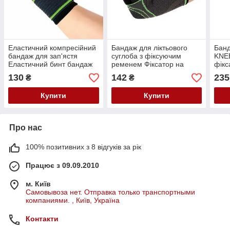
Еластичний компресійний
Бандаж для ліктьового
Банд
бандаж для зап'ястя
суглоба з фіксуючим
KNE
Еластичний бинт бандаж
ременем Фіксатор на
фікс
на зап'ястя
лікоть
сугл
130
142
235
₴
₴
Купити
Купити
Про нас
100% позитивних з 8 відгуків за рік
Працює з 09.09.2010
м. Київ
Самовывоза нет. Отправка только транспортными
компаниями. , Київ, Україна
Контакти