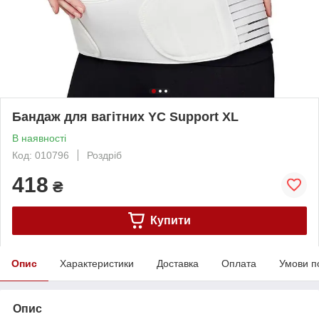
Бандаж для вагітних YC Support XL
В наявності
Код: 010796
Роздріб
418
₴
Купити
Опис
Характеристики
Доставка
Оплата
Умови п
Опис