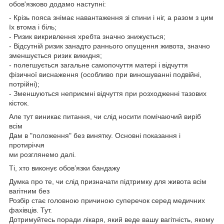
обов'язково додамо наступні:
- Крізь пояса знімає навантаження зі спини і ніг, а разом з цим
їх втома і біль;
- Ризик викривлення хребта значно знижується;
- Відсутній ризик занадто раннього опущення живота, значно
зменшується ризик викидня;
- полегшується загальне самопочуття матері і відчуття
фізичної виснаження (особливо при виношуванні подвійні,
потрійні);
- Зменшуються неприємні відчуття при розходженні тазових
кісток.
Але тут виникає питання, чи слід носити помічаючий виріб
всім
Дам в "положення" без винятку. Основні показання і
протиріччя
ми розглянемо далі.
Ті, хто виконує обов’язки бандажу
Думка про те, чи слід призначати підтримку для живота всім
вагітним без
Розбір стає головною причиною суперечок серед медичних
фахівців. Тут.
Дотримуйтесь поради лікаря, який веде вашу вагітність, якому