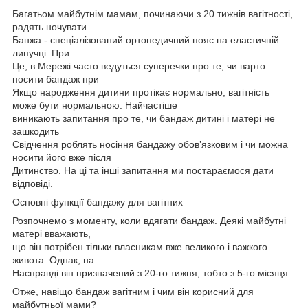
Багатьом майбутнім мамам, починаючи з 20 тижнів вагітності,
радять ночувати.
Банжа - спеціалізований ортопедичний пояс на еластичній
липучці. При
Це, в Мережі часто ведуться суперечки про те, чи варто
носити бандаж при
Якщо народження дитини протікає нормально, вагітність
може бути нормальною. Найчастіше
виникають запитання про те, чи бандаж дитині і матері не
зашкодить
Свідчення роблять носіння бандажу обов’язковим і чи можна
носити його вже після
Дитинство. На ці та інші запитання ми постараємося дати
відповіді.
Основні функції бандажу для вагітних
Розпочнемо з моменту, коли вдягати бандаж. Деякі майбутні
матері вважають,
що він потрібен тільки власникам вже великого і важкого
живота. Однак, на
Насправді він призначений з 20-го тижня, тобто з 5-го місяця.
Отже, навіщо бандаж вагітним і чим він корисний для
майбутньої мами?