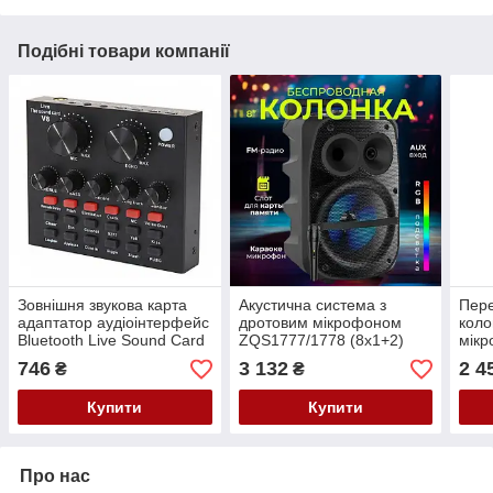
Подібні товари компанії
Зовнішня звукова карта
Акустична система з
Пер
адаптатор аудіоінтерфейс
дротовим мікрофоном
коло
Bluetooth Live Sound Card
ZQS1777/1778 (8x1+2)
мік
V8 USB-гарнітура для
(20W+5W) Пультом і
746
3 132
2 4
₴
₴
мікрофона
акумулятором 2400mAh
Купити
Купити
Про нас