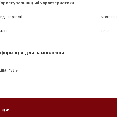
Користувальницькі характеристики
ид творчості
Малюван
Стан
Нове
нформація для замовлення
іна:
431 ₴
ация