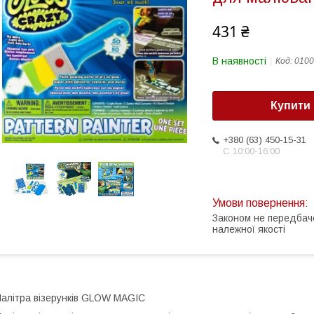
431 ₴
В наявності
Код:
0100
Купити
+380 (63) 450-15-31
С 10:00-16:00
Законом не передбач
належної якості
алітра візерунків GLOW MAGIC