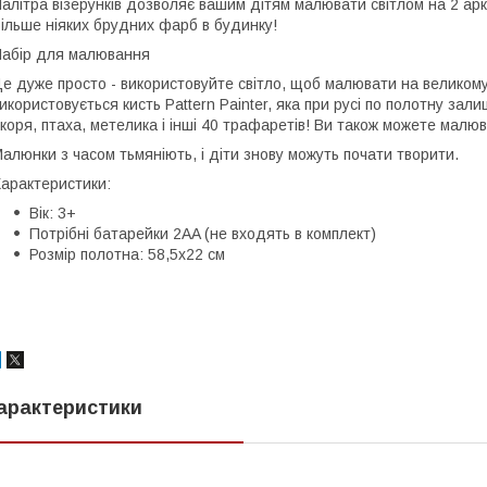
алітра візерунків дозволяє вашим дітям малювати світлом на 2 арку
ільше ніяких брудних фарб в будинку!
абір для малювання
е дуже просто - використовуйте світло, щоб малювати на великому 
икористовується кисть Pattern Painter, яка при русі по полотну зали
коря, птаха, метелика і інші 40 трафаретів! Ви також можете малюв
алюнки з часом тьмяніють, і діти знову можуть почати творити.
арактеристики:
Вік: 3+
Потрібні батарейки 2AA (не входять в комплект)
Розмір полотна: 58,5x22 см
арактеристики