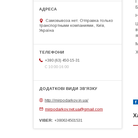
П
Б
Н
Самовывоза нет. Отправка только
Ц
транспортными компаниями., Київ,
в
Україна
я
М
Х
+380 (63) 450-15-31
С 10:00-16:00
http://mirpodarkov.in.ua/
mirpodarkov.net.ua@gmail.com
Х
VIBER
+380634501531