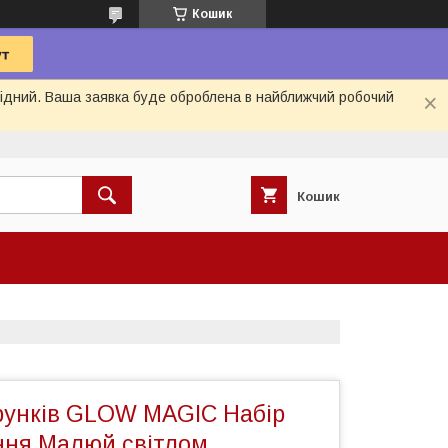
Кошик
ихідний. Ваша заявка буде оброблена в найближчий робочий
Кошик
ерунків GLOW MAGIC Набір
ня Малюй світлом