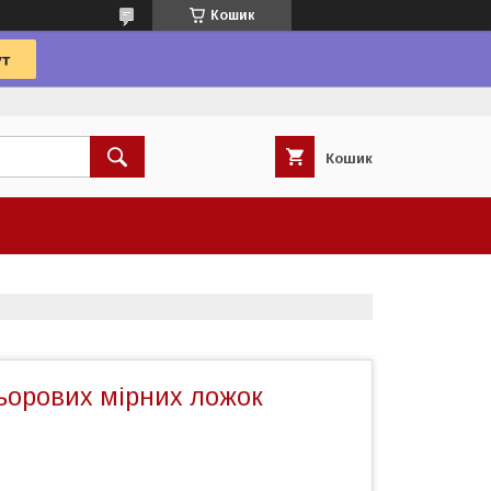
Кошик
Кошик
льорових мірних ложок