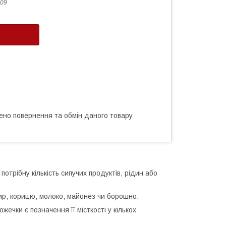
09
ено повернення та обмін даного товару
отрібну кількість сипучих продуктів, рідин або
мбир, корицю, молоко, майонез чи борошно.
жечки є позначення її місткості у кількох