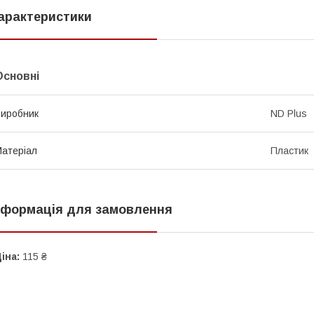
арактеристики
Основні
иробник
ND Plus
атеріал
Пластик
нформація для замовлення
іна:
115 ₴