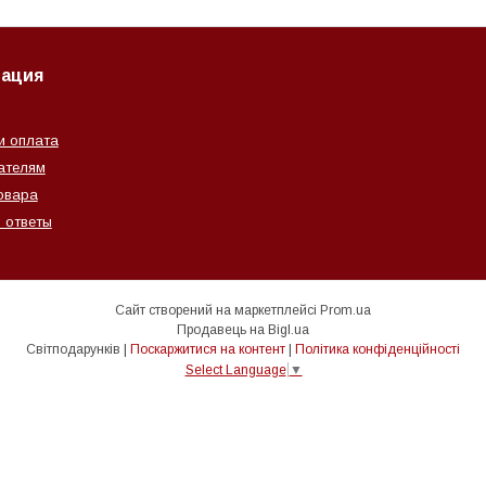
ация
и оплата
ателям
овара
 ответы
Сайт створений на маркетплейсі
Prom.ua
Продавець на Bigl.ua
Світподарунків |
Поскаржитися на контент
|
Політика конфіденційності
Select Language
▼