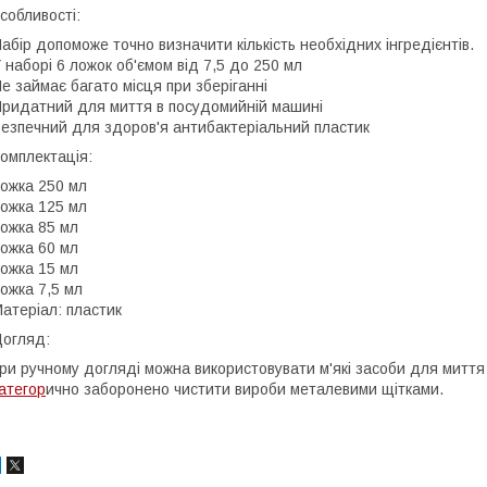
собливості:
абір допоможе точно визначити кількість необхідних інгредієнтів.
 наборі 6 ложок об'ємом від 7,5 до 250 мл
е займає багато місця при зберіганні
ридатний для миття в посудомийній машині
езпечний для здоров'я антибактеріальний пластик
омплектація:
ожка 250 мл
ожка 125 мл
ожка 85 мл
ожка 60 мл
ожка 15 мл
ожка 7,5 мл
атеріал: пластик
огляд:
ри ручному догляді можна використовувати м'які засоби для миття
атегор
ично заборонено чистити вироби металевими щітками.