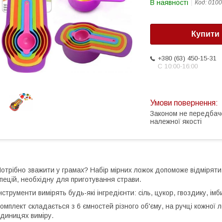
В наявності
Код:
0100
Купити
+380 (63) 450-15-31
С 10:00-16:00
Законом не передбач
належної якості
отрібно зважити у грамах? Набір мірних ложок допоможе відміряти п
пецій, необхідну для приготування страви.
нструменти вимірять будь-які інгредієнти: сіль, цукор, гвоздику, і
омплект складається з 6 ємностей різного об'єму, на ручці кожної ло
диницях виміру.