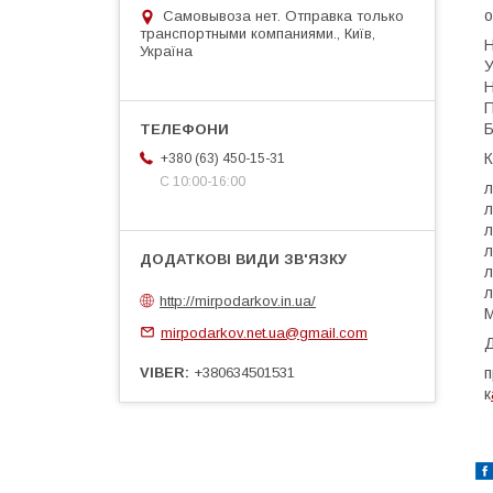
о
Самовывоза нет. Отправка только
транспортными компаниями., Київ,
Н
Україна
У
Н
П
Б
К
+380 (63) 450-15-31
С 10:00-16:00
л
л
л
л
л
л
http://mirpodarkov.in.ua/
М
mirpodarkov.net.ua@gmail.com
Д
VIBER
+380634501531
п
к