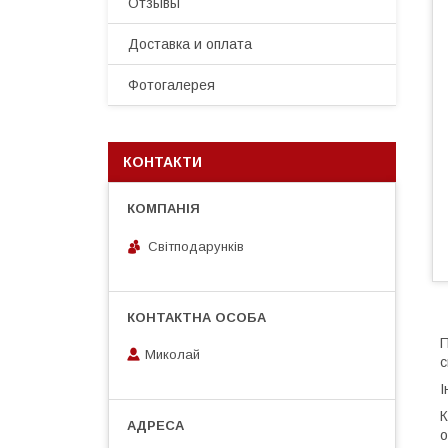
Отзывы
Доставка и оплата
Фотогалерея
КОНТАКТИ
Світподарунків
П
Миколай
с
І
К
о