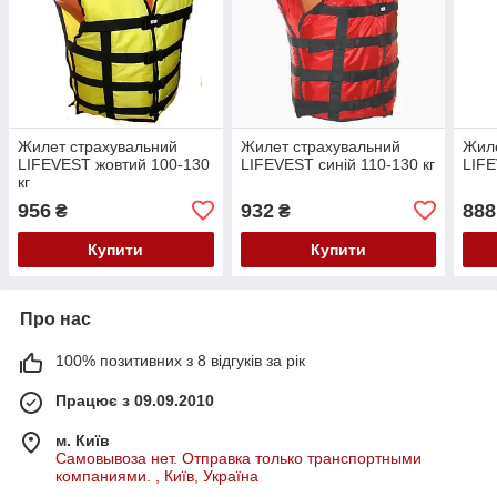
Жилет страхувальний
Жилет страхувальний
Жиле
LIFEVEST жовтий 100-130
LIFEVEST синій 110-130 кг
LIFE
кг
956
932
888
₴
₴
Купити
Купити
Про нас
100% позитивних з 8 відгуків за рік
Працює з 09.09.2010
м. Київ
Самовывоза нет. Отправка только транспортными
компаниями. , Київ, Україна