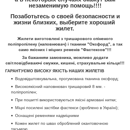
незаменимую помощь!!!!
Позаботьтесь о своей безопасности и
жизни близких, выберите хороший
жилет.
Жилети виготовлені з тришарового спіненого
поліпропілену (наповнювач) і тканини "Оксфорд", а так
само якісних і міцних ременів "Фастексов"!!!
За бажанням замовника, можливо додати
світловідбиваючі смужки, кишені, страхувальне кільце!!!
ГАРАНТУЄМО ВИСОКУ ЯКІСТЬ НАШИХ ЖИЛЕТІВ
Водовідштовхувальна, прогумована тканина оксфорд;
Високоякісний наповнювач тришаровий 8 мм. -
поліпропілен;
При пошитті використовуються якісні армовані нитки;
Міцні посилені застібки фастекси (зроблено в Україні);
Оснащені ременями надміцними
Кожен жилет по швах оброблений окантовочною
тасьмою