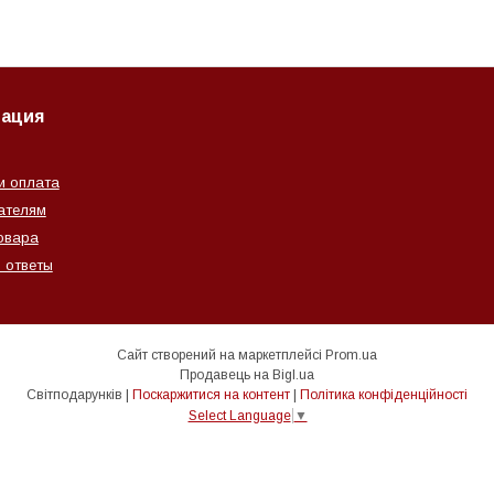
ация
и оплата
ателям
овара
 ответы
Сайт створений на маркетплейсі
Prom.ua
Продавець на Bigl.ua
Світподарунків |
Поскаржитися на контент
|
Політика конфіденційності
Select Language
▼