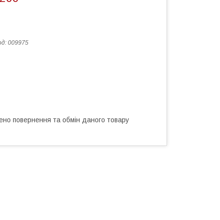
од:
009975
ено повернення та обмін даного товару