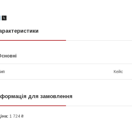
арактеристики
Основні
ип
Кейс
нформація для замовлення
іна:
1 724 ₴