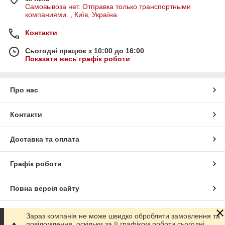
Самовывоза нет. Отправка только транспортными
компаниями. , Київ, Україна
Контакти
Сьогодні працює з 10:00 до 16:00
Показати весь графік роботи
Про нас
Контакти
Доставка та оплата
Графік роботи
Повна версія сайту
Сайт створено на маркетплейсі
Prom.ua
Зараз компанія не може швидко обробляти замовлення та
повідомлення, оскільки за її графіком роботи сьогодні