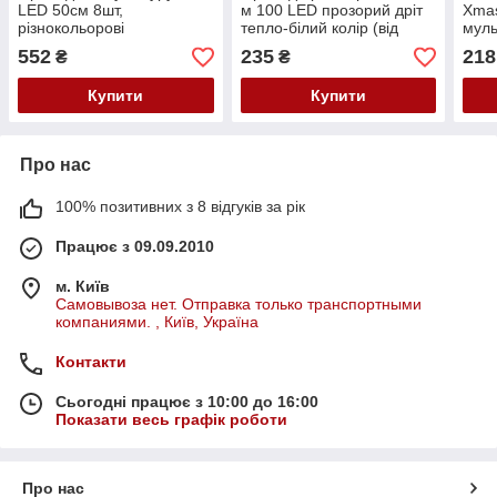
LED 50см 8шт,
м 100 LED прозорий дріт
Xma
різнокольорові
тепло-білий колір (від
муль
батаєйок+ юсб)
552
235
218
₴
₴
Купити
Купити
Про нас
100% позитивних з 8 відгуків за рік
Працює з 09.09.2010
м. Київ
Самовывоза нет. Отправка только транспортными
компаниями. , Київ, Україна
Контакти
Сьогодні працює з 10:00 до 16:00
Показати весь графік роботи
Про нас