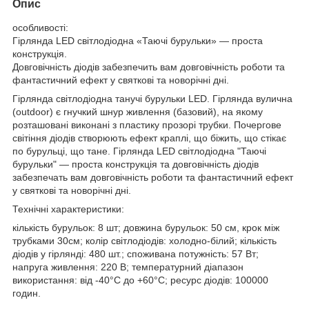
Опис
особливості:
Гірлянда LED світлодіодна «Таючі бурульки» — проста
конструкція.
Довговічність діодів забезпечить вам довговічність роботи та
фантастичний ефект у святкові та новорічні дні.
Гірлянда світлодіодна танучі бурульки LED. Гірлянда вулична
(outdoor) є гнучкий шнур живлення (базовий), на якому
розташовані виконані з пластику прозорі трубки. Почергове
світіння діодів створюють ефект краплі, що біжить, що стікає
по бурульці, що тане. Гірлянда LED світлодіодна "Таючі
бурульки" ― проста конструкція та довговічність діодів
забезпечать вам довговічність роботи та фантастичний ефект
у святкові та новорічні дні.
Технічні характеристики:
кількість бурульок: 8 шт; довжина бурульок: 50 см, крок між
трубками 30см; колір світлодіодів: холодно-білий; кількість
діодів у гірлянді: 480 шт.; споживана потужність: 57 Вт;
напруга живлення: 220 В; температурний діапазон
використання: від -40°С до +60°С; ресурс діодів: 100000
годин.