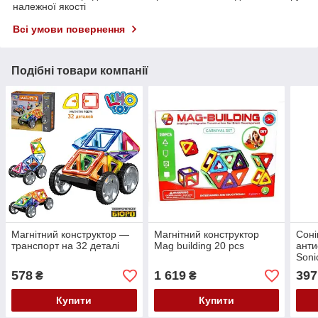
належної якості
Всі умови повернення
Подібні товари компанії
Магнітний конструктор —
Магнітний конструктор
Соні
транспорт на 32 деталі
Mag building 20 pcs
ант
Soni
у кі
578
1 619
397
₴
₴
Соні
Купити
Купити