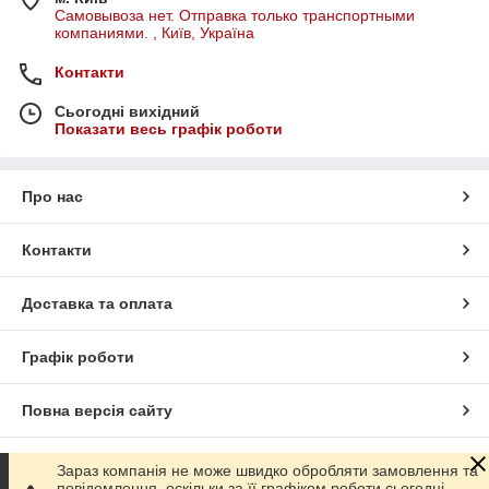
Самовывоза нет. Отправка только транспортными
компаниями. , Київ, Україна
Контакти
Сьогодні вихідний
Показати весь графік роботи
Про нас
Контакти
Доставка та оплата
Графік роботи
Повна версія сайту
Сайт створено на маркетплейсі
Prom.ua
Зараз компанія не може швидко обробляти замовлення та
повідомлення, оскільки за її графіком роботи сьогодні