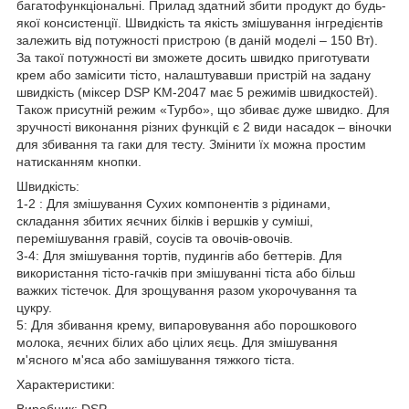
багатофункціональні. Прилад здатний збити продукт до будь-
якої консистенції. Швидкість та якість змішування інгредієнтів
залежить від потужності пристрою (в даній моделі – 150 Вт).
За такої потужності ви зможете досить швидко приготувати
крем або замісити тісто, налаштувавши пристрій на задану
швидкість (міксер DSP KM-2047 має 5 режимів швидкостей).
Також присутній режим «Турбо», що збиває дуже швидко. Для
зручності виконання різних функцій є 2 види насадок – віночки
для збивання та гаки для тесту. Змінити їх можна простим
натисканням кнопки.
Швидкість:
1-2 : Для змішування Сухих компонентів з рідинами,
складання збитих яєчних білків і вершків у суміші,
перемішування гравій, соусів та овочів-овочів.
3-4: Для змішування тортів, пудингів або беттерів. Для
використання тісто-гачків при змішуванні тіста або більш
важких тістечок. Для зрощування разом укорочування та
цукру.
5: Для збивання крему, випаровування або порошкового
молока, яєчних білих або цілих яєць. Для змішування
м'ясного м'яса або замішування тяжкого тіста.
Характеристики:
Виробник: DSP