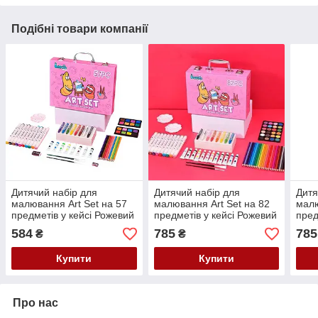
Подібні товари компанії
Дитячий набір для
Дитячий набір для
Дитя
малювання Art Set на 57
малювання Art Set на 82
малю
предметів у кейсі Рожевий
предметів у кейсі Рожевий
пред
Блак
584
785
785
₴
₴
Купити
Купити
Про нас