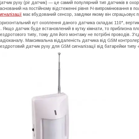
атчик руху (pir датчик) ― це самий популярний тип датчиків в ох
аснований на постійному відстеженні рівня ІЧ-випромінювання в п
игналізації
має вбудований сенсор, завдяки якому він спрацьовує п
оризонтальний кут охоплення даного датчика складає 110°, верти
. Якщо датчик буде встановлений в кутку кімнати, то приблизна п
ездротового типу, тому для його монтажу не потрібні проводів. З'
адіоканалу. Максимальна віддаленість датчика від GSM контролер
ездротовий датчик руху для GSM сигналізації від батарейки типу 