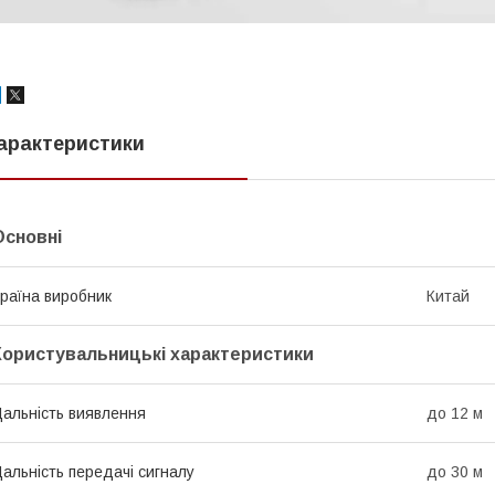
арактеристики
Основні
раїна виробник
Китай
Користувальницькі характеристики
альність виявлення
до 12 м
альність передачі сигналу
до 30 м