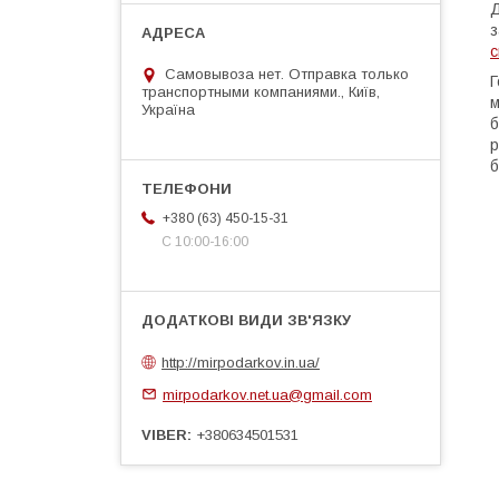
Д
з
с
Самовывоза нет. Отправка только
Г
транспортными компаниями., Київ,
м
Україна
б
р
б
+380 (63) 450-15-31
С 10:00-16:00
http://mirpodarkov.in.ua/
mirpodarkov.net.ua@gmail.com
VIBER
+380634501531