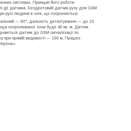
оронних системах. Принцип його роботи
олі дії датчика. Бездротовий датчик руху для GSM
ри русі людини в зоні, що охороняється.
кальний ― 60°, дальність детектування ― до 10
лоща охоронюваної зони буде 40 кв. м. Датчик
єднаються датчик до GSM сигналізації по
а при прямій видимості ― 100 м. Працює
«Крона».