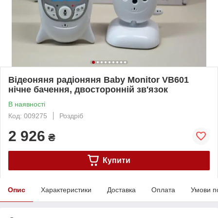
Відеоняня радіоняня Baby Monitor VB601
нічне бачення, двосторонній зв'язок
В наявності
Код: 009275
Роздріб
2 926
₴
Купити
Опис
Характеристики
Доставка
Оплата
Умови п