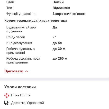
Стан
Новий
Тип
Відеоняня
Функції управління
Зворотний зв'язок
Користувальницькі характеристики
Будильник/таймер
Да
годування
РК-дисплей
2"
ІЧ підсвічування
до 5м
Робоча відстань в
до 30 м
приміщенні
Робоча відстань поза
до 260 м
приміщенням
Приховати
Умови доставки
Нова Пошта
Доставка Укрпоштой