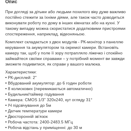
Опис
При догляді за дітьми або людьми похилого віку дуже важливо
постійно стежити за їхніми діями, але також часто доводиться
виконувати роботу по дому в інших кімнатах або на кухні. У
такому випадку можна скористатися додатковими пристроями
спостереження, наприклад, відеоняньою.
Комплект складається з двох модулів - РК-монітор з панеллю
керування та акумулятором та окремої камери. Встановіть
камеру так, щоб у поле її зору потрапляло ліжечко і спокійно
займайтеся своїми справами – у потрібний момент ви завжди
зможете подивитися, як справи у вашого малюка.
Характеристики:
• РК-дисплей: 2"
• Вбудований акумулятор: до 6 годин роботи
• 8 колискових (перемикаються автоматично)
• Будильник/таймер годування
• Камера: CMOS 1/3" 320x240, кут огляду 31°
• ІЧ підсвічування до 5м
• Датчик температури камери
• Двосторонній зв'язок
• Робоча частота: 2400-2483.5 МГц
• Робоча відстань у приміщенні: до 30 м