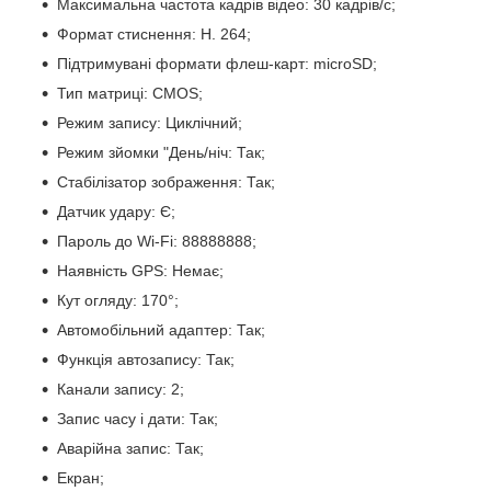
Максимальна частота кадрів відео: 30 кадрів/с;
Формат стиснення: H. 264;
Підтримувані формати флеш-карт: microSD;
Тип матриці: CMOS;
Режим запису: Циклічний;
Режим зйомки "День/ніч: Так;
Стабілізатор зображення: Так;
Датчик удару: Є;
Пароль до Wi-Fi: 88888888;
Наявність GPS: Немає;
Кут огляду: 170°;
Автомобільний адаптер: Так;
Функція автозапису: Так;
Канали запису: 2;
Запис часу і дати: Так;
Аварійна запис: Так;
Екран;