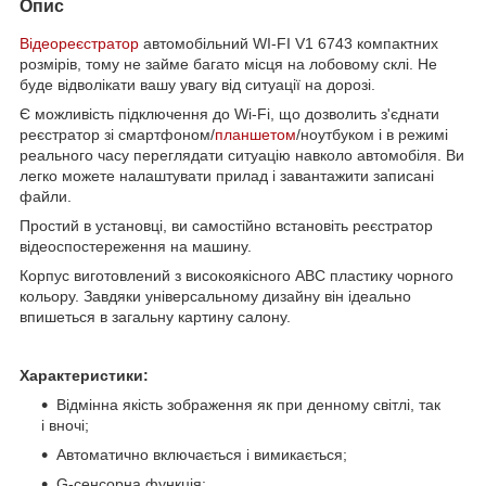
Опис
Відеореєстратор
автомобільний WI-FI V1 6743 компактних
розмірів, тому не займе багато місця на лобовому склі. Не
буде відволікати вашу увагу від ситуації на дорозі.
Є можливість підключення до Wi-Fi, що дозволить з'єднати
реєстратор зі смартфоном/
планшетом
/ноутбуком і в режимі
реального часу переглядати ситуацію навколо автомобіля. Ви
легко можете налаштувати прилад і завантажити записані
файли.
Простий в установці, ви самостійно встановіть реєстратор
відеоспостереження на машину.
Корпус виготовлений з високоякісного АВС пластику чорного
кольору. Завдяки універсальному дизайну він ідеально
впишеться в загальну картину салону.
Характеристики:
Відмінна якість зображення як при денному світлі, так
і вночі;
Автоматично включається і вимикається;
G-сенсорна функція;