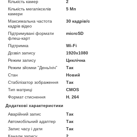
Кількість камер
2
Кількість мегапікселів
5 Мп
камери
Максимальна частота
30 кадрів/с
кадрів відео
Підтримувані формати
microSD
флеш-карт
Підтримка
Wi-Fi
Дозвіл запису
1920х1080
Режим запису
Циклічна
Режим зйомки "День/ніч"
Так
Стан
Новий
Стабілізатор зображення
Так
Тип матриці
CMOS
Формат стиснення
H. 264
Додаткові характеристики
Аварійний запис
Так
Автомобільний адаптер
Так
Запис часу і дати
Так
Канали запису
2