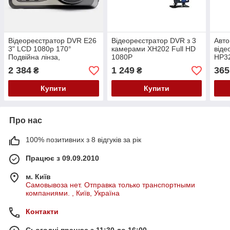
Відеореєстратор DVR E26
Відеореєстратор DVR з 3
Авто
3" LCD 1080p 170°
камерами XH202 Full HD
віде
Подвійна лінза,
1080P
HP3
Автомобільний реєстратор
2 384
1 249
365
₴
₴
ДВР E-26
Купити
Купити
Про нас
100% позитивних з 8 відгуків за рік
Працює з 09.09.2010
м. Київ
Самовывоза нет. Отправка только транспортными
компаниями. , Київ, Україна
Контакти