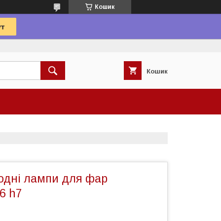
Кошик
Кошик
іодні лампи для фар
6 h7