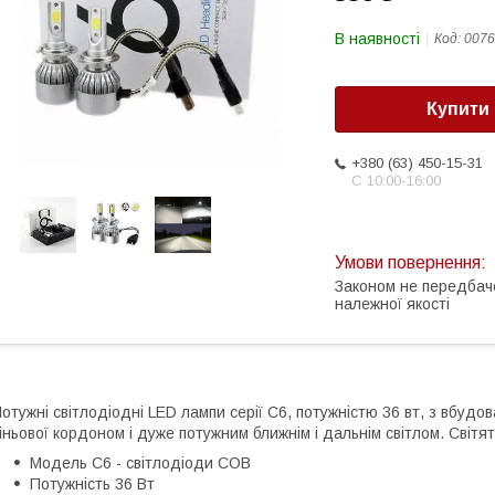
В наявності
Код:
0076
Купити
+380 (63) 450-15-31
С 10:00-16:00
Законом не передбач
належної якості
отужні світлодіодні LED лампи серії C6, потужністю 36 вт, з вбудо
іньової кордоном і дуже потужним ближнім і дальнім світлом. Світ
Модель C6 - світлодіоди COB
Потужність 36 Вт