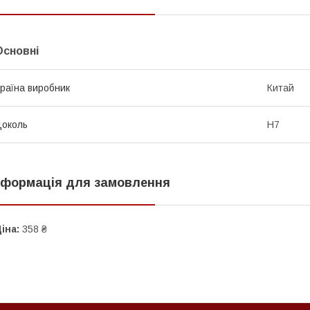
Основні
раїна виробник
Китай
околь
H7
нформація для замовлення
іна:
358 ₴