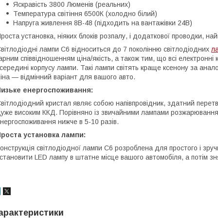
Яскравість 3800 Люменів (реальних)
Температура світіння 6500К (холодно білий)
Напруга живлення 8В-48 (підходить на вантажівки 24B)
роста установка, ніяких блоків розпалу, і додаткової проводки, н
вітлодіодні лампи C6 відноситься до 7 поколінню світлодіодних
ла
арним співвідношенням ціна/якість, а також тим, що всі електронн
середині корпусу лампи. Такі лампи світять краще ксенону за анал
іна — відмінний варіант для вашого авто.
Низьке енергоспоживання:
вітлодіодний кристал являє собою напівпровідник, здатний перет
уже високим ККД. Порівняно із звичайними лампами розжарювання,
нергоспоживання нижче в 5-10 разів.
роста установка лампи:
онструкція світлодіодної лампи C6 розроблена для простого і зру
становити LED лампу в штатне місце вашого автомобіля, а потім зн
арактеристики