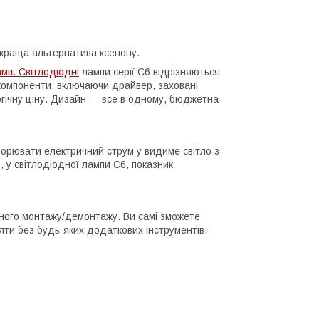
айкраща альтернатива ксенону.
мп. Світлодіодні
лампи серії C6 відрізняються
і компоненти, включаючи драйвер, заховані
огічну ціну. Дизайн — все в одному, бюджетна
ворювати електричний струм у видиме світло з
 у світлодіодної лампи C6, показник
чного монтажу/демонтажу. Ви самі зможете
яти без будь-яких додаткових інструментів.