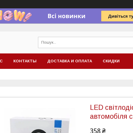
АС
КОНТАКТЫ
ДОСТАВКА И ОПЛАТА
СКИДКИ
LED світлод
автомобіля c
358 ₴