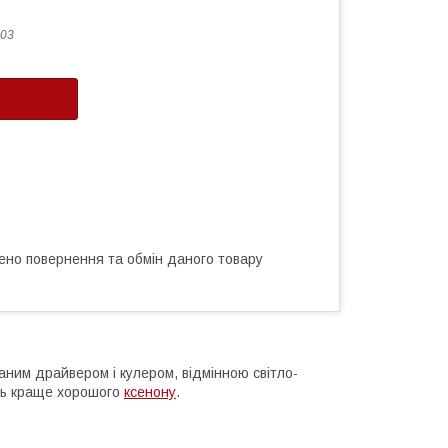
03
ено повернення та обмін даного товару
ваним драйвером і кулером, відмінною світло-
ять краще хорошого
ксенону
.