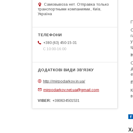
Самовывоза нет. Отправка только
транспортными компаниями., Київ,
Україна
П
С
г
у
+380 (63) 450-15-31
ц
С 10:00-16:00
С
д
е
http://mirpodarkov.in.ua/
П
mirpodarkov.net.ua@gmail.com
К
в
VIBER
+380634501531
Х