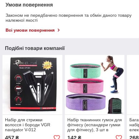
Умови повернення
Законом не передбачено повернення та обмін даного товару
належної якості
Всі умови повернення
Подібні товари компанії
Набір для стрижки
Набір тканинних гумок для
Бага
волосся і бороди VGR
фітнесу (еспандери гумки
набі
navigator V-012
для фітнесу), 3 шт в
елек
Professional Grooming Kit
мішечку
клав
457
142
268
₴
₴