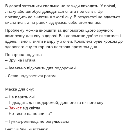
В дорозі затемнити спальню не завжди виходить. У поїзді,
літаку або автобусі доводиться спати при світлі. Це
призводить до зниження якості сну. В результаті не вдається
виспатися, а на ранок відчуваєш себе втомленим.
Проблему можна вирішити за допомогою цього зручного
комплекту для сну в дорозі. Він допоможе добре виспатися і
вдень, і вночі, зняти напругу з очей. Комплект буде кроком до
здорового сну та гарного настрою протягом дня.
Повітряна подушка:
– Зручна і м'яка
– Ідеально підходить для подорожей
- Легко надувається ротом
Маска для сну:
– Не парить очі
– Підходить для подорожей, денного та нічного сну
–
Захист
від світла
– Не тисне на повіки і вії
– Гумка-ремінець не регульована!
Беруші (вушні вставки):