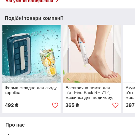
Всі умови повернення
Подібні товари компанії
Форма складна для льоду
Електрична пемза для
Акум
коробка
п'ят Find Back RF-712,
п'ят
машинка для педикюру,
маш
пилки для ніг
мозо
492
365
397
₴
₴
Про нас