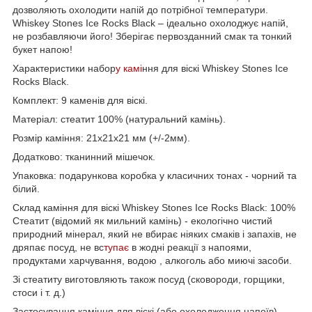
дозволяють охолодити напій до потрібної температури.
Whiskey Stones Ice Rocks Black – ідеально охолоджує напій,
не розбавляючи його! Зберігає первозданний смак та тонкий
букет напою!
Характеристики набор
у камі
ння для віскі Whiskey Stones Ice
Rocks Black.
Комплект: 9 каменів для віскі.
Матеріал: стеатит 100% (натуральний камінь).
Розмір каміння: 21х21х21 мм (+/-2мм).
Додатково: тканинний мішечок.
Упаковка: подарункова коробка у класичних тонах - чорний та
білий.
Склад каміння для віскі Whiskey Stones Ice Rocks Black: 100%
Стеатит (відомий як мильний камінь) - екологічно чистий
природний мінерал, який не вбирає ніяких смаків і запахів, не
дряпає посуд, не вс
тупає
в жодні реакції з напоями,
продуктами харчування, водою , алкоголь або миючі засоби.
Зі стеатиту виготовляють також посуд (сковороди, горщики,
стоси і т. д.)
Застосування каміння для віскі (або охолодження напоїв)