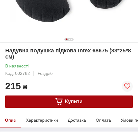
Надувна подушка підкова Intex 68675 (33*25*8
см)
В наявності
Код: 002782
Роздріб
215
₴
Купити
Опис
Характеристики
Доставка
Оплата
Умови п