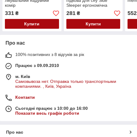
лікувальний надувний
підкова для сну Side
memo
комір
Sleeper ергономічна
ортопедична подушка для
331
281
552
₴
₴
сну
Купити
Купити
Про нас
100% позитивних з 8 відгуків за рік
Працює з 09.09.2010
м. Київ
Самовывоза нет. Отправка только транспортными
компаниями. , Київ, Україна
Контакти
Сьогодні працює з 10:00 до 16:00
Показати весь графік роботи
Про нас