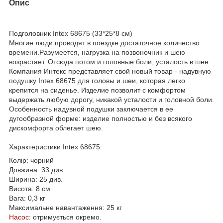
Опис
Подголовник Intex 68675 (33*25*8 см)
Многие люди проводят в поездке достаточное количество
времени.Разумеется, нагрузка на позвоночник и шею
возрастает. Отсюда потом и головные боли, усталость в шее.
Компания Интекс представляет свой новый товар - надувную
подушку Intex 68675 для головы и шеи, которая легко
крепится на сиденье. Изделие позволит с комфортом
выдержать любую дорогу, никакой усталости и головной боли.
Особенность надувной подушки заключается в ее
дугообразной форме: изделие полностью и без всякого
дискомфорта облегает шею.
Характеристики Intex 68675:
Колір: чорний
Довжина: 33 див.
Ширина: 25 див.
Висота: 8 см
Вага: 0,3 кг
Максимальне навантаження: 25 кг
Насос
: отримується окремо.