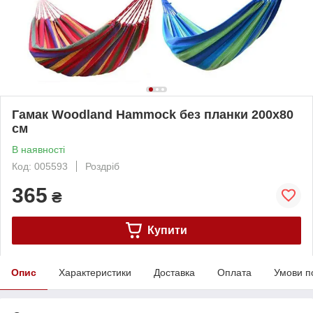
Гамак Woodland Hammock без планки 200x80
см
В наявності
Код: 005593
Роздріб
365
₴
Купити
Опис
Характеристики
Доставка
Оплата
Умови п