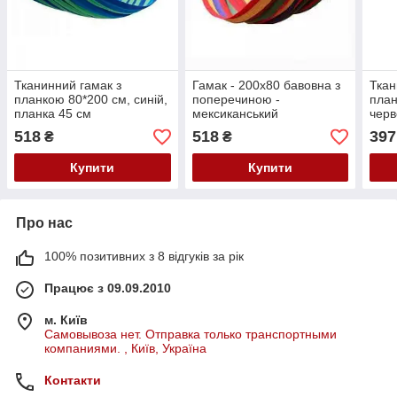
Тканинний гамак з
Гамак - 200x80 бавовна з
Ткан
планкою 80*200 см, синій,
поперечиною -
план
планка 45 см
мексиканський
черв
518
518
397
₴
₴
Купити
Купити
Про нас
100% позитивних з 8 відгуків за рік
Працює з 09.09.2010
м. Київ
Самовывоза нет. Отправка только транспортными
компаниями. , Київ, Україна
Контакти