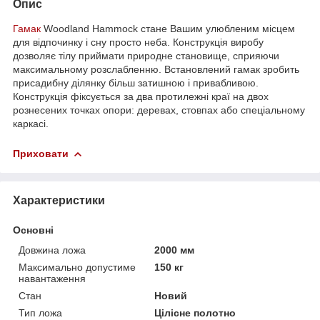
Опис
Гамак
Woodland Hammock стане Вашим улюбленим місцем
для відпочинку і сну просто неба. Конструкція виробу
дозволяє тілу приймати природне становище, сприяючи
максимальному розслабленню. Встановлений гамак зробить
присадибну ділянку більш затишною і привабливою.
Конструкція фіксується за два протилежні краї на двох
рознесених точках опори: деревах, стовпах або спеціальному
каркасі.
Приховати
Характеристики
Основні
Довжина ложа
2000 мм
Максимально допустиме
150 кг
навантаження
Стан
Новий
Тип ложа
Цілісне полотно