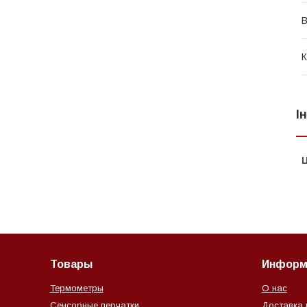
В
К
І
Ц
Товары
Информ
Термометры
О нас
Сенсорные перчатки
Доставка 