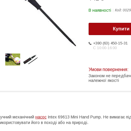
В наявності
Код:
0029
Купити
+380 (63) 450-15-31
С 10:00-16:00
Законом не передбач
належної якості
учний механічний
насос
Intex 69613 Mini Hand Pump. Не вимагає п
икористовувати його в поході або на природі.