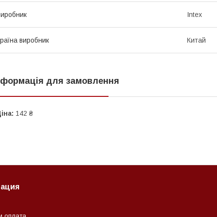
иробник
Intex
раїна виробник
Китай
нформація для замовлення
іна:
142 ₴
ация
и оплата