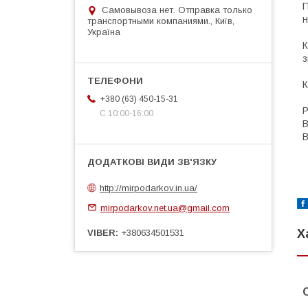
П
Самовывоза нет. Отправка только
н
транспортными компаниями., Київ,
Україна
К
з
К
+380 (63) 450-15-31
Р
С 10:00-16:00
В
В
http://mirpodarkov.in.ua/
mirpodarkov.net.ua@gmail.com
Х
VIBER
+380634501531