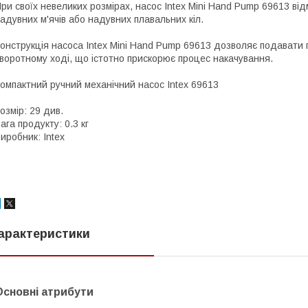
ри своїх невеликих розмірах, насос Intex Mini Hand Pump 69613 ві
адувних м'ячів або надувних плавальних кіл.
онструкція насоса Intex Mini Hand Pump 69613 дозволяє подавати по
воротному ході, що істотно прискорює процес накачування.
омпактний ручний механічний насос Intex 69613
озмір: 29 див.
ага продукту: 0.3 кг
иробник: Intex
арактеристики
Основні атрибути