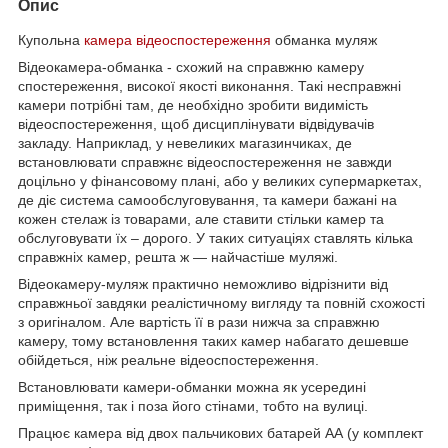
Опис
Купольна
камера відеоспостереження
обманка муляж
Відеокамера-обманка - схожий на справжню камеру
спостереження, високої якості виконання. Такі несправжні
камери потрібні там, де необхідно зробити видимість
відеоспостереження, щоб дисциплінувати відвідувачів
закладу. Наприклад, у невеликих магазинчиках, де
встановлювати справжнє відеоспостереження не завжди
доцільно у фінансовому плані, або у великих супермаркетах,
де діє система самообслуговування, та камери бажані на
кожен стелаж із товарами, але ставити стільки камер та
обслуговувати їх – дорого. У таких ситуаціях ставлять кілька
справжніх камер, решта ж — найчастіше муляжі.
Відеокамеру-муляж практично неможливо відрізнити від
справжньої завдяки реалістичному вигляду та повній схожості
з оригіналом. Але вартість її в рази нижча за справжню
камеру, тому встановлення таких камер набагато дешевше
обійдеться, ніж реальне відеоспостереження.
Встановлювати камери-обманки можна як усередині
приміщення, так і поза його стінами, тобто на вулиці.
Працює камера від двох пальчикових батарей АА (у комплект