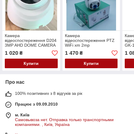
Камера
Камера
Кам
відеоспостереження D204
відеоспостереження PTZ
віде
3MP AHD DOME CAMERA
WiFi xm 2mp
GK-1
/ Нічна зйомка+3MP+HD
(hap
1 020
1 470
1 0
₴
₴
якість
Купити
Купити
Про нас
100% позитивних з 8 відгуків за рік
Працює з 09.09.2010
м. Київ
Самовывоза нет. Отправка только транспортными
компаниями. , Київ, Україна