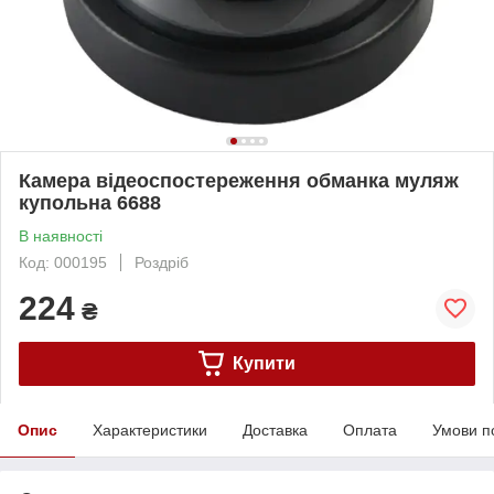
Камера відеоспостереження обманка муляж
купольна 6688
В наявності
Код: 000195
Роздріб
224
₴
Купити
Опис
Характеристики
Доставка
Оплата
Умови п