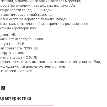
скравий, рівномірний світловий потік без мерехтінь
росте встановлення без додаткових пристроїв
есурс роботи понад 30 000 годин
е засліплює зустрічний транспорт
кісно освітлює дорогу за будь-якої погоди
оментальне включення без затримки на розпалювання
ехнічні характеристики:
околь: H3;
олірна температура: 6000K
отужність: 30 Вт;
вітловий потік: 3200 Lm;
апруга: 12 вольт
ількість діодів – 2 (COB)
ризначення: заміна штатних ламп головного світла автомобіля;
холодження за допомогою вентилятора
 комплекті – 2 лампи;
арактеристики