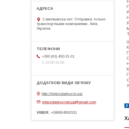
Я
П
Р
Н
Самовывоза нет. Отправка только
Я
транспортными компаниями., Київ,
Україна
М
Т
Ц
К
П
+380 (63) 450-15-31
С
С 10:00-16:00
Н
К
П
О
У
http://mirpodarkov.in.ua/
mirpodarkov.net.ua@gmail.com
VIBER
+380634501531
Х