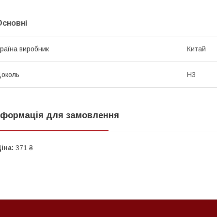
Основні
раїна виробник
Китай
околь
H3
нформація для замовлення
іна:
371 ₴