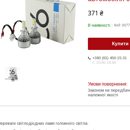
371 ₴
В наявності
Код:
0077
Купити
+380 (63) 450-15-31
С 10:00-16:00
Законом не передбач
належної якості
ереваги світлодіодних ламп головного світла: