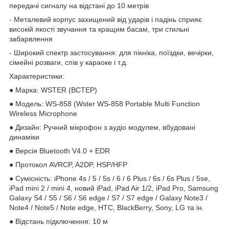
передачі сигналу на відстані до 10 метрів
- Металевий корпус захищений від ударів і падінь сприяє
високій якості звучання та кращим басам, три стильні
забарвлення
- Широкий спектр застосування: для пікніка, поїздки, вечірки,
сімейні розваги, спів у караоке і т.д.
Характеристики:
● Марка: WSTER (ВСТЕР)
● Модель: WS-858 (Wster WS-858 Portable Multi Function
Wireless Microphone
● Дизайн: Ручний мікрофон з аудіо модулем, вбудовані
динаміки
● Версія Bluetooth V4.0 + EDR
● Протокол AVRCP, A2DP, HSP/HFP
● Сумісність: iPhone 4s / 5 / 5s / 6 / 6 Plus / 6s / 6s Plus / 5se,
iPad mini 2 / mini 4, новий iPad, iPad Air 1/2, iPad Pro, Samsung
Galaxy S4 / S5 / S6 / S6 edge / S7 / S7 edge / Galaxy Note3 /
Note4 / Note5 / Note edge, HTC, BlackBerry, Sony, LG та ін.
● Відстань підключення: 10 м