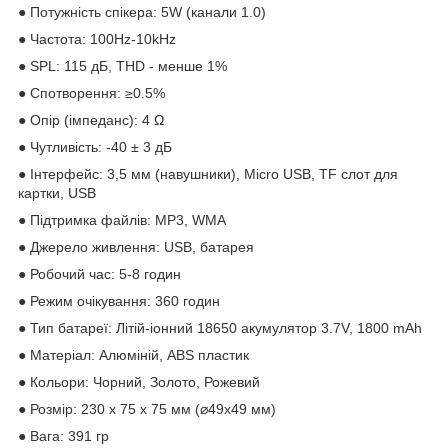
● Потужність спікера: 5W (канали 1.0)
● Частота: 100Hz-10kHz
● SPL: 115 дБ, THD - менше 1%
● Спотворення: ≥0.5%
● Опір (імпеданс): 4 Ω
● Чутливість: -40 ± 3 дБ
● Інтерфейс: 3,5 мм (навушники), Micro USB, TF слот для
картки, USB
● Підтримка файлів: MP3, WMA
● Джерело живлення: USB, батарея
● Робочий час: 5-8 годин
● Режим очікування: 360 годин
● Тип батареї: Літій-іонний 18650 акумулятор 3.7V, 1800 mAh
● Матеріал: Алюміній, ABS пластик
● Кольори: Чорний, Золото, Рожевий
● Розмір: 230 х 75 х 75 мм (⌀49x49 мм)
● Вага: 391 гр