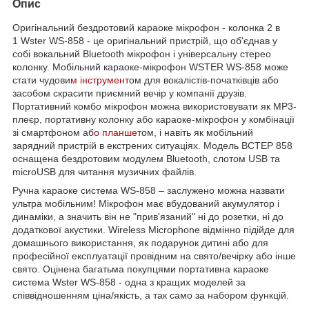
Опис
Оригінальний бездротовий караоке мікрофон - колонка 2 в
1 Wster WS-858 - це оригінальний пристрій, що об'єднав у
собі вокальний Bluetooth мікрофон і універсальну стерео
колонку. Мобільний караоке-мікрофон WSTER WS-858 може
стати чудови
м інструмент
ом для вокалістів-початківців або
засобом скрасити приємний вечір у компанії друзів.
Портативний комбо мікрофон можна використовувати як MP3-
плеєр, портативну колонку або караоке-мікрофон у комбінації
зі смартфоном аб
о планшет
ом, і навіть як мобільний
зарядний пристрій в екстрених ситуаціях. Модель ВСТЕР 858
оснащена бездротовим модулем Bluetooth, слотом USB та
microUSB для читання музичних файлів.
Ручна караоке система WS-858 – заслужено можна назвати
ультра мобільним! Мікрофон має вбудований акумулятор і
динаміки, а значить він не "прив'язаний" ні до розетки, ні до
додаткової акустики. Wireless Microphone відмінно підійде для
домашнього використання, як подарунок дитині або для
професійної експлуатації провідним на свято/вечірку або інше
свято. Оцінена багатьма покупцями портативна караоке
система Wster WS-858 - одна з кращих моделей за
співвідношенням ціна/якість, а так само за набором функцій.