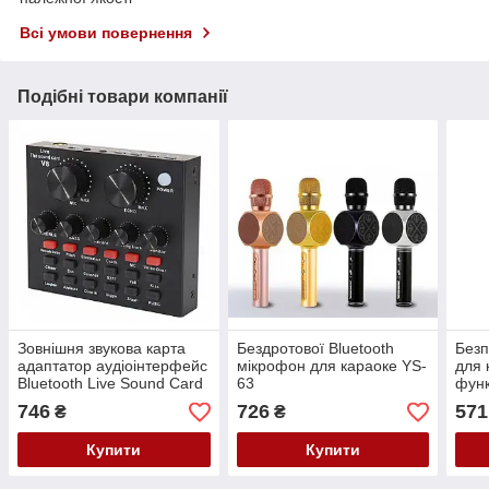
Всі умови повернення
Подібні товари компанії
Зовнішня звукова карта
Бездротової Bluetooth
Безп
адаптатор аудіоінтерфейс
мікрофон для караоке YS-
для 
Bluetooth Live Sound Card
63
функ
V8 USB-гарнітура для
746
726
571
₴
₴
мікрофона
Купити
Купити