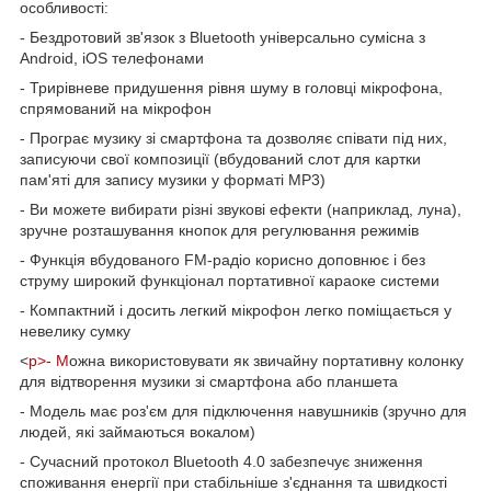
особливості:
- Бездротовий зв'язок з Bluetooth універсально сумісна з
Android, iOS телефонами
- Трирівневе придушення рівня шуму в головці мікрофона,
спрямований на мікрофон
- Програє музику зі смартфона та дозволяє співати під них,
записуючи свої композиції (вбудований слот для картки
пам'яті для запису музики у форматі MP3)
- Ви можете вибирати різні звукові ефекти (наприклад, луна),
зручне розташування кнопок для регулювання режимів
- Функція вбудованого FM-радіо корисно доповнює і без
струму широкий функціонал портативної караоке системи
- Компактний і досить легкий мікрофон легко поміщається у
невелику сумку
<
p>- М
ожна використовувати як звичайну портативну колонку
для відтворення музики зі смартфона або планшета
- Модель має роз'єм для підключення навушників (зручно для
людей, які займаються вокалом)
- Сучасний протокол Bluetooth 4.0 забезпечує зниження
споживання енергії при стабільніше з'єднання та швидкості