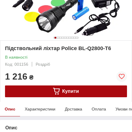
Підствольний ліхтар Police BL-Q2800-T6
В наявності
Код: 001156
Роздріб
1 216
₴
Купити
Опис
Характеристики
Доставка
Оплата
Умови п
Опис