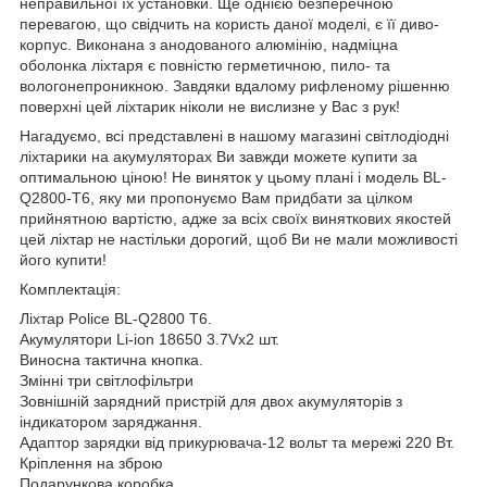
неправильної їх установки. Ще однією безперечною
перевагою, що свідчить на користь даної моделі, є її диво-
корпус. Виконана з анодованого алюмінію, надміцна
оболонка ліхтаря є повністю герметичною, пило- та
вологонепроникною. Завдяки вдалому рифленому рішенню
поверхні цей ліхтарик ніколи не вислизне у Вас з рук!
Нагадуємо, всі представлені в нашому магазині світлодіодні
ліхтарики на акумуляторах Ви завжди можете купити за
оптимальною ціною! Не виняток у цьому плані і модель BL-
Q2800-Т6, яку ми пропонуємо Вам придбати за цілком
прийнятною вартістю, адже за всіх своїх виняткових якостей
цей ліхтар не настільки дорогий, щоб Ви не мали можливості
його купити!
Комплектація:
Ліхтар Police BL-Q2800 Т6.
Акумулятори Li-ion 18650 3.7Vх2 шт.
Виносна тактична кнопка.
Змінні три світлофільтри
Зовнішній зарядний пристрій для двох акумуляторів з
індикатором заряджання.
Адаптор зарядки від прикурювача-12 вольт та мережі 220 Вт.
Кріплення на зброю
Подарункова коробка