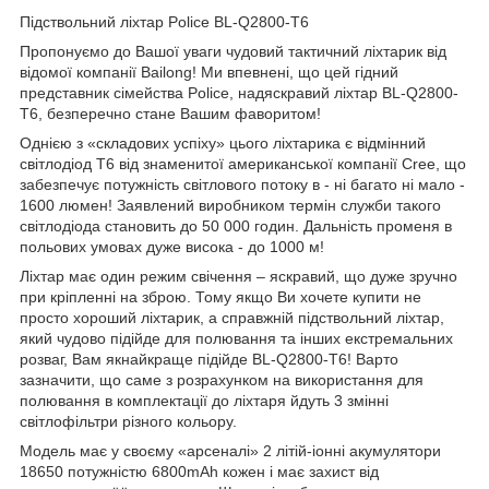
Підствольний ліхтар Police BL-Q2800-T6
Пропонуємо до Вашої уваги чудовий тактичний ліхтарик від
відомої компанії Bailong! Ми впевнені, що цей гідний
представник сімейства Police, надяскравий ліхтар BL-Q2800-
Т6, безперечно стане Вашим фаворитом!
Однією з «складових успіху» цього ліхтарика є відмінний
світлодіод Т6 від знаменитої американської компанії Cree, що
забезпечує потужність світлового потоку в - ні багато ні мало -
1600 люмен! Заявлений виробником термін служби такого
світлодіода становить до 50 000 годин. Дальність променя в
польових умовах дуже висока - до 1000 м!
Ліхтар має один режим свічення – яскравий, що дуже зручно
при кріпленні на зброю. Тому якщо Ви хочете купити не
просто хороший ліхтарик, а справжній підствольний ліхтар,
який чудово підійде для полювання та інших екстремальних
розваг, Вам якнайкраще підійде BL-Q2800-Т6! Варто
зазначити, що саме з розрахунком на використання для
полювання в комплектації до ліхтаря йдуть 3 змінні
світлофільтри різного кольору.
Модель має у своєму «арсеналі» 2 літій-іонні акумулятори
18650 потужністю 6800mAh кожен і має захист від