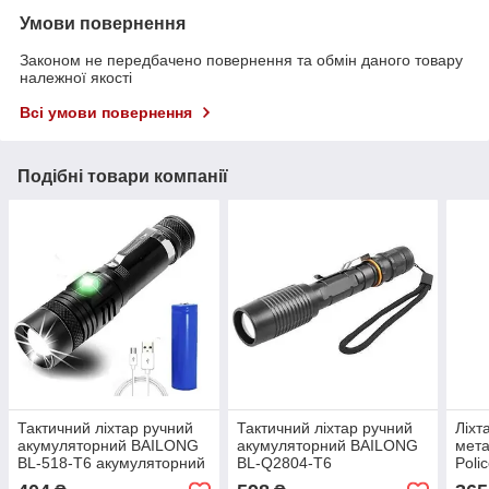
Умови повернення
Законом не передбачено повернення та обмін даного товару
належної якості
Всі умови повернення
Подібні товари компанії
Тактичний ліхтар ручний
Тактичний ліхтар ручний
Ліхт
акумуляторний BAILONG
акумуляторний BAILONG
мет
BL-518-T6 акумуляторний
BL-Q2804-T6
Poli
ліхтарик із фокусуванням
USB 