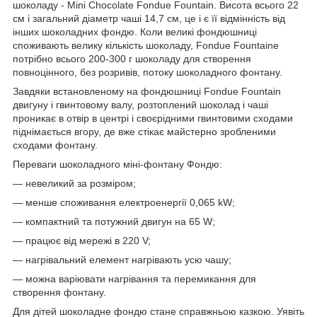
шоколаду - Mini Chocolate Fondue Fountain. Висота всього 22
см і загальний діаметр чаші 14,7 см, це і є її відмінність від
інших шоколадних фондю. Коли великі фондюшниці
споживають велику кількість шоколаду, Fondue Fountaine
потрібно всього 200-300 г шоколаду для створення
повноцінного, без розривів, потоку шоколадного фонтану.
Завдяки встановленому на фондюшниці Fondue Fountain
двигуну і гвинтовому валу, розтоплений шоколад і чаші
проникає в отвір в центрі і своєрідними гвинтовими сходами
піднімається вгору, де вже стікає майстерно зробленими
сходами фонтану.
Переваги шоколадного міні-фонтану Фондю:
― невеликий за розміром;
― менше споживання електроенергії 0,065 kW;
― компактний та потужний двигун на 65 W;
― працює від мережі в 220 V;
― нагрівальний елемент нагрівають усю чашу;
― можна варіювати нагрівання та перемикання для
створення фонтану.
Для дітей шоколадне фондю стане справжньою казкою. Уявіть