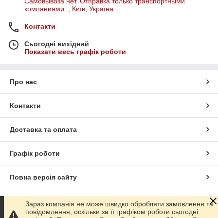
Самовывоза нет. Отправка только транспортными
компаниями. , Київ, Україна
Контакти
Сьогодні вихідний
Показати весь графік роботи
Про нас
Контакти
Доставка та оплата
Графік роботи
Повна версія сайту
Сайт створено на маркетплейсі
Prom.ua
Зараз компанія не може швидко обробляти замовлення та
повідомлення, оскільки за її графіком роботи сьогодні