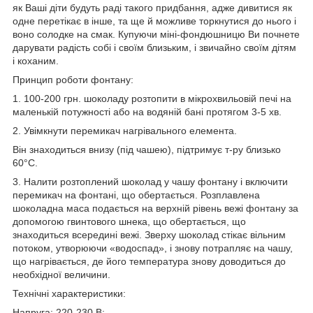
як Ваші діти будуть раді такого придбання, адже дивитися як
одне перетікає в інше, та ще й можливе торкнутися до нього і
воно солодке на смак. Купуючи міні-фондюшницю Ви почнете
дарувати радість собі і своїм близьким, і звичайно своїм дітям
і коханим.
Принцип роботи фонтану:
1. 100-200 грн. шоколаду розтопити в мікрохвильовій печі на
маленькій потужності або на водяній бані протягом 3-5 хв.
2. Увімкнути перемикач нагрівального елемента.
Він знаходиться внизу (під чашею), підтримує т-ру близько
60°С.
3. Налити розтоплений шоколад у чашу фонтану і включити
перемикач на фонтані, що обертається. Розплавлена
шоколадна маса подається на верхній рівень вежі фонтану за
допомогою гвинтового шнека, що обертається, що
знаходиться всередині вежі. Зверху шоколад стікає вільним
потоком, утворюючи «водоспад», і знову потрапляє на чашу,
що нагрівається, де його температура знову доводиться до
необхідної величини.
Технічні характеристики:
Напруга: 220-230 В;