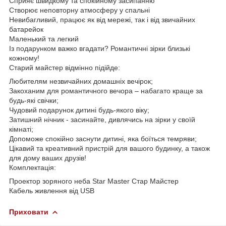
Сприяє швидкому та спокійному засипанню
Створює неповторну атмосферу у спальні
Невибагливий, працює як від мережі, так і від звичайних
батарейок
Маленький та легкий
Із подарунком важко вгадати? Романтичні зірки близькі
кожному!
Старий майстер відмінно підійде:
Любителям незвичайних домашніх вечірок;
Закоханим для романтичного вечора – набагато краще за
будь-які свічки;
Чудовий подарунок дитині будь-якого віку;
Затишний нічник - засинайте, дивлячись на зірки у своїй
кімнаті;
Допоможе спокійно заснути дитині, яка боїться темряви;
Цікавий та креативний пристрій для вашого будинку, а також
для дому ваших друзів!
Комплектація:
Проектор зоряного неба Star Master Стар Майстер
Кабель живлення від USB
Приховати