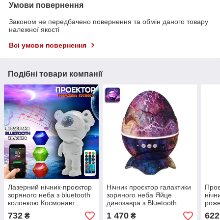
Умови повернення
Законом не передбачено повернення та обмін даного товару
належної якості
Всі умови повернення
Подібні товари компанії
Лазерний нічник-проєктор
Нічник проєктор галактики
Проє
зоряного неба з bluetooth
зоряного неба Яйце
нічн
колонкою Космонавт
динозавра з Bluetooth
рож
колонкою, мелодіями для
732
1 470
622
₴
₴
сну та пультом