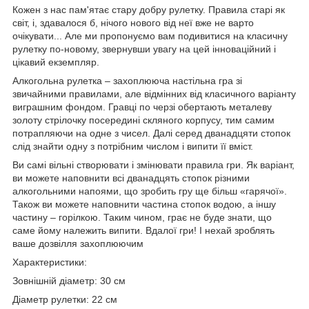
Кожен з нас пам'ятає стару добру рулетку. Правила старі як
світ, і, здавалося б, нічого нового від неї вже не варто
очікувати... Але ми пропонуємо вам подивитися на класичну
рулетку по-новому, звернувши увагу на цей інноваційний і
цікавий екземпляр.
Алкогольна рулетка – захоплююча настільна гра зі
звичайними правилами, але відмінних від класичного варіанту
виграшним фондом. Гравці по черзі обертають металеву
золоту стрілочку посередині скляного корпусу, тим самим
потрапляючи на одне з чисел. Далі серед дванадцяти стопок
слід знайти одну з потрібним числом і випити її вміст.
Ви самі вільні створювати і змінювати правила гри. Як варіант,
ви можете наповнити всі дванадцять стопок різними
алкогольними напоями, що зробить гру ще більш «гарячої».
Також ви можете наповнити частина стопок водою, а іншу
частину – горілкою. Таким чином, грає не буде знати, що
саме йому належить випити. Вдалої гри! І нехай зроблять
ваше дозвілля захоплюючим
Характеристики:
Зовнішній діаметр: 30 см
Діаметр рулетки: 22 см