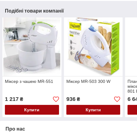
Подібні товари компанії
Міксер з чашею MR-551
Міксер MR-503 300 W
План
мікс
801 
1 217
936
6 6
₴
₴
Купити
Купити
Про нас