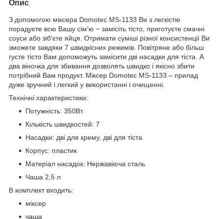
Опис
З допомогою міксера Domotec MS-1133 Ви з легкістю
порадуєте всю Вашу сім'ю − замісіть тісто, приготуєте смачні
соуси або зіб'єте яйця. Отримати суміші різної консистенції Ви
зможете завдяки 7 швидкісних режимів. Повітряне або більш
густе тісто Вам допоможуть замісити дві насадки для тіста. А
два віночка для збивання дозволять швидко і якісно збити
потрібний Вам продукт. Міксер Domotec MS-1133 – прилад
дуже зручний і легкий у використанні і очищенні.
Технічні характеристики:
Потужність: 350Вт
Кількість швидкостей: 7
Насадки: дві для крему, дві для тіста
Корпус: пластик
Матеріал насадок: Нержавіюча сталь
Чаша 2,5 л
В комплект входить:
міксер
чаша