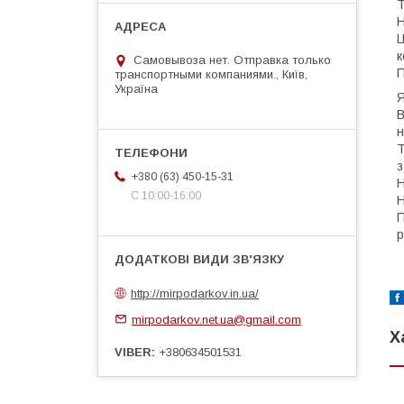
Т
Н
Ц
к
Самовывоза нет. Отправка только
П
транспортными компаниями., Київ,
Україна
Я
В
н
Т
з
+380 (63) 450-15-31
Н
С 10:00-16:00
Н
П
р
http://mirpodarkov.in.ua/
mirpodarkov.net.ua@gmail.com
Х
VIBER
+380634501531