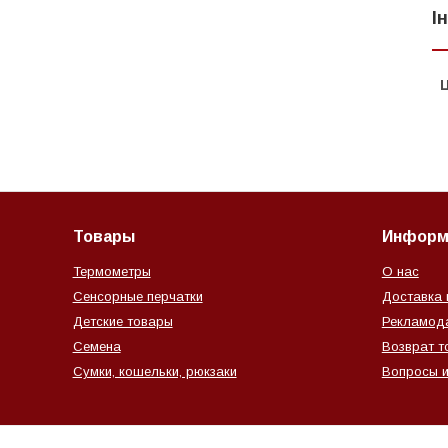
І
Ц
Товары
Информ
Термометры
О нас
Сенсорные перчатки
Доставка 
Детские товары
Рекламод
Семена
Возврат т
Сумки, кошельки, рюкзаки
Вопросы и