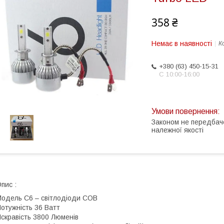
358 ₴
Немає в наявності
К
+380 (63) 450-15-31
С 10:00-16:00
Законом не передбач
належної якості
пис :
одель C6 – світлодіоди COB
отужність 36 Ватт
скравість 3800 Люменів