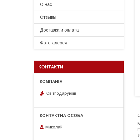
О нас
Отзывы
Доставка и оплата
Фотогалерея
КОНТАКТИ
Світподарунків
О
М
Миколай
П
Я