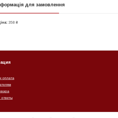
нформація для замовлення
іна:
358 ₴
ация
и оплата
ателям
овара
 ответы