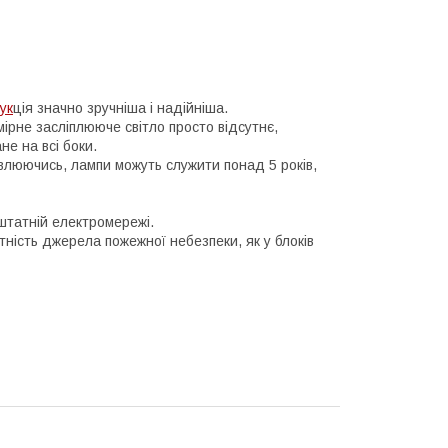
ук
ція значно зручніша і надійніша.
дмірне засліплююче світло просто відсутнє,
не на всі боки.
овлюючись, лампи можуть служити понад 5 років,
 штатній електромережі.
утність джерела пожежної небезпеки, як у блоків