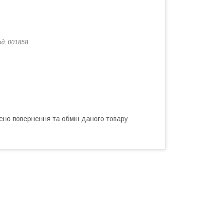
од:
001858
ено повернення та обмін даного товару