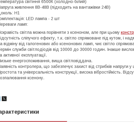
емпература світіння 6500К (холодно-білий)
апруга живлення 8В-48В (підходить на вантажівки 24B)
околь: Н1
омплектація: LED лампа - 2 шт
ереваги ламп:
скравість світла можна порівняти з ксеноном, але при цьому
констр
ідсутність сліпучого ефекту, т.к. світло спрямоване під кутом, і на
а відміну від галогенових або ксенонових ламп, чиє світло спрямова
ермін служби світлодіодів від 10000 до 30000 годин. Інакше висл
а активної експлуатації.
изьке енергоспоживання, вища світловіддача.
аявність контролера, що забезпечує захист від стрибків напруги у
ростота та універсальність конструкції, висока вібростійкість. Відс
озпалювання ксенону.
арактеристики