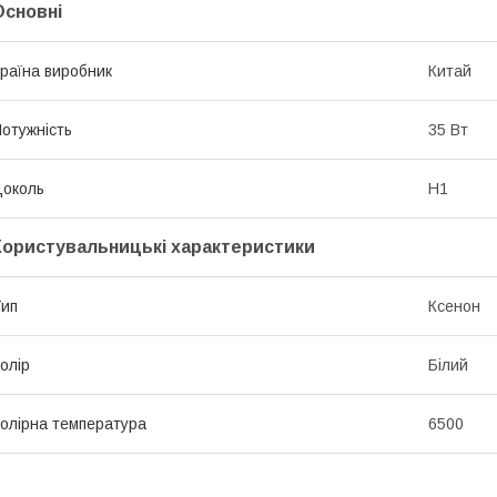
Основні
раїна виробник
Китай
отужність
35 Вт
околь
H1
Користувальницькі характеристики
ип
Ксенон
олір
Білий
олірна температура
6500