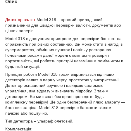
Опис
Детектор валют
Model 318 – простий прилад, який
призначений для швидкої перевірки валюти, документів або
цінних паперів.
Model 318 є доступним пристроєм для перевірки банкнот на
справжність при різних обставинах. Він може стати в нагоді в
супермаркетах, обмінних пунктах і навіть у ресторанах.
Головними рисами даної моделі є компактні розміри і
портативність, які роблять пристрій незамінним помічником в
будь-якій ситуації.
Принцип роботи Model 318 трохи відрізняється від інших
детекторів валют, в першу чергу, простотою у використанні.
Детектор оснащений зручною і швидкою системою
управління, яка відразу ж визначить підробку. З таким
детектором, Ви миттєво і без праці проведете будь
комплексну перевірку! Ще один безперечний плюс апарату ―
його низька ціна. Model 318 перевіряє банкноти віялом,
пачкою або поштучно.
Тип детектора – ультрафіолетовий.
Комплектація: