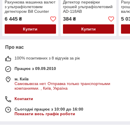
Рахункова машинка валют
Детектор перевірки
Раху
з ультрафіолетовим
грошей ультрафіолетовий
грош
детектором Bill Counter
AD-118AB
вал
GR-6200 / Лічильник
6 445
384
5 0
₴
₴
банкнот
Купити
Купити
Про нас
100% позитивних з 8 відгуків за рік
Працює з 09.09.2010
м. Київ
Самовывоза нет. Отправка только транспортными
компаниями. , Київ, Україна
Контакти
Сьогодні працює з 10:00 до 16:00
Показати весь графік роботи