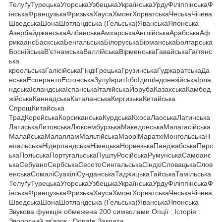
ТелуґуТурецькаУгорськаУзбецькаУкраїнськаУрдуФіліппінськаФ
інськаФранцузькаФризькаХаусаХмонгХорватськаЧеськаЧічева
ШведськаШонаШотландська (Ґельська)ЯванськаЯпонська
АзербайджанськаАлбанськаАмхарськаАнглійськаАрабськаАф
рикаансБаскськаБенгальськаБілоруськаБірманськаБолгарська
БоснійськаВ'єтнамськаВаллійськаВірменськаГавайськаГаїтянс
ька
креольськаҐалісійськаГіндіГрецькаГрузинськаҐуджаратськаДа
нськаЕсперантоЕстонськаЗулуІвритІгбоІдишІндонезійськаІрла
ндськаІсландськаІспанськаІталійськаЙорубаКазахськаКамбод
жійськаКаннадськаКаталанськаКиргизькаКитайська
СпрощКитайська
ТрадКорейськаКорсиканськаКурдськаКхосаЛаоськаЛатинська
ЛатиськаЛитовськаЛюксембурзькаМакедонськаМалагасійська
МалайськаМалаяламМальтійськаМаоріМаратхіМонгольськаН
епальськаНідерландськаНімецькаНорвезькаПанджабськаПерс
ькаПольськаПортугальськаПуштуРосійськаРумунськаСамоанс
ькаСебуаноСербськаСесотоСингальськаСіндхіСловацькаСлов
енськаСомаліСуахіліСунданськаТаджицькаТайськаТамільська
ТелуґуТурецькаУгорськаУзбецькаУкраїнськаУрдуФіліппінськаФ
інськаФранцузькаФризькаХаусаХмонгХорватськаЧеськаЧічева
ШведськаШонаШотландська (Ґельська)ЯванськаЯпонська
Звукова функція обмежена 200 символами Опції : Історія :
Зворотний зв'язок : Donate Закрити