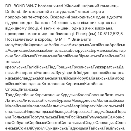
DR. BOND WN-7 bordeaux-red Жіночий шкіряний гаманець
Dr.Bond. Виготовлений з натуральної м'якої шкіри з
природною текстурою. Всередині знаходиться одне відкрите
відділення для банкнот, 14 кишень для візитних карток на
відкидному блоці, 4 великі кишені, одна з яких виконана
прозорою і монетниця на блискавці. Розмір(см) 10,5*12,5*2,5.
Поставляється в коробці. G M T Y Визначити
мовуАзербайджанськаАлбанськаАмхарськаАнглійськаАрабськ
аАфрикаансБаскськаБенгальськаБілоруськаБірманськаБолгар
ськаБоснійськаВ'єтнамськаВаллійськаВірменськаГавайськаГаї
тянська
креольськаҐалісійськаГіндіГрецькаГрузинськаҐуджаратськаДа
нськаЕсперантоЕстонськаЗулуІвритІгбоІдишІндонезійськаІрла
ндськаІсландськаІспанськаІталійськаЙорубаКазахськаКамбод
жійськаКаннадськаКаталанськаКиргизькаКитайська
СпрощКитайська
ТрадКорейськаКорсиканськаКурдськаКхосаЛаоськаЛатинська
ЛатиськаЛитовськаЛюксембурзькаМакедонськаМалагасійська
МалайськаМалаяламМальтійськаМаоріМаратхіМонгольськаН
епальськаНідерландськаНімецькаНорвезькаПанджабськаПерс
ькаПольськаПортугальськаПуштуРосійськаРумунськаСамоанс
ькаСебуаноСербськаСесотоСингальськаСіндхіСловацькаСлов
енськаСомаліСуахіліСунданськаТаджицькаТайськаТамільська