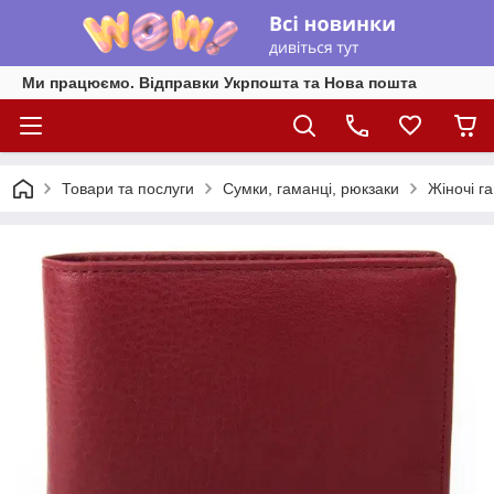
Ми працюємо. Відправки Укрпошта та Нова пошта
Товари та послуги
Сумки, гаманці, рюкзаки
Жіночі г