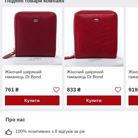
Подібні товари компанії
Жіночий шкіряний
Жіночий шкіряний
Жіно
гаманець Dr.Bond
гаманець Dr.Bond
гама
761
833
919
₴
₴
Купити
Купити
Про нас
100% позитивних з 8 відгуків за рік