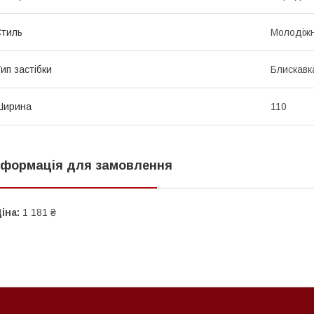
тиль
Молодіж
ип застібки
Блискавк
Ширина
110
нформація для замовлення
іна:
1 181 ₴