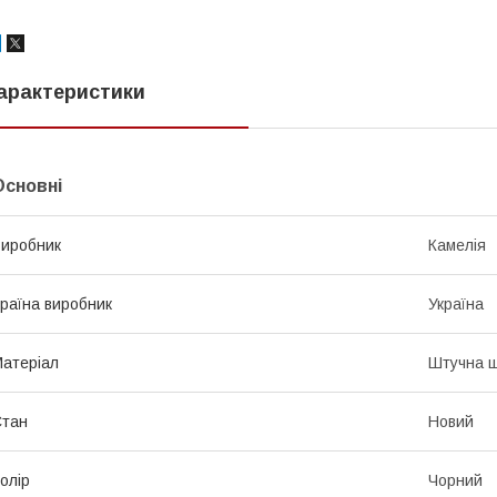
арактеристики
Основні
иробник
Камелія
раїна виробник
Україна
атеріал
Штучна ш
Стан
Новий
олір
Чорний