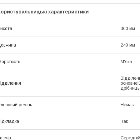
Користувальницькі характеристики
исота
300 мм
Довжина
240 мм
орсткість
М'яка
Відділен
ідділення
основне|
дрібниць
лечовий ремінь
Немає
ідкладка
Так
озмір
Середні