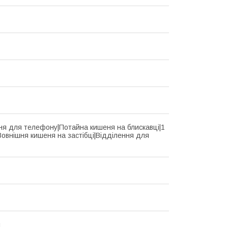
ня для телефону|Потайна кишеня на блискавці|1
Зовнішня кишеня на застібці|Відділення для
й