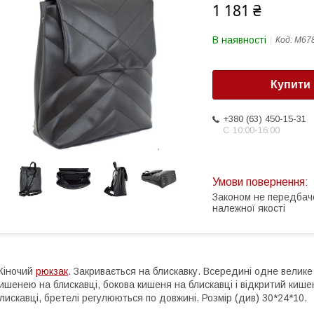
1 181 ₴
В наявності
Код:
М678
Купити
+380 (63) 450-15-31
С 10:00-16:00
Законом не передбач
належної якості
Жіночий
рюкзак
. Закривається на блискавку. Всередині одне велике
ишенею на блискавці, бокова кишеня на блискавці і відкритий киш
лискавці, бретелі регулюються по довжині. Розмір (див) 30*24*10.