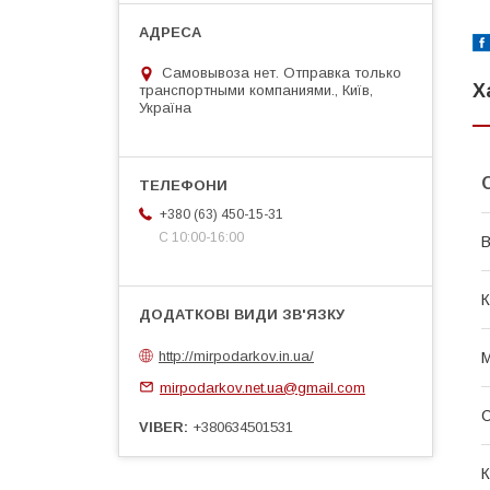
Самовывоза нет. Отправка только
Х
транспортными компаниями., Київ,
Україна
+380 (63) 450-15-31
С 10:00-16:00
В
К
http://mirpodarkov.in.ua/
М
mirpodarkov.net.ua@gmail.com
VIBER
+380634501531
К