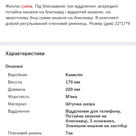
Жіноча
сумка
. Під блискавкою три відділення, всередині
потайна кишеня на блискавці і відкритий кишеню, на
зворотному боці сумки кишеня на блискавці. В комплекті
довгий регульований плечовий ремінець. Розмір (див) 22*17*9
Характеристики
Основні
Виробник
Камелія
Висота
170 мм
Довжина
220 мм
Жорсткість
М'яка
Матеріал
Штучна шкіра
Відділення
Відділення для телефону,
Потайна кишеня на
блискавці, 3 основних,
Зовнішня кишеня на застібці
Плечовий ремінь
Так