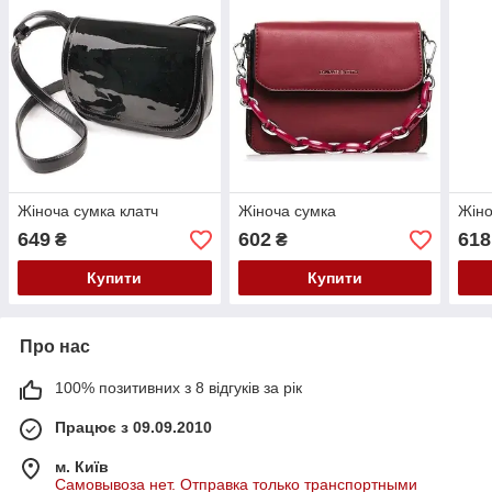
Жіноча сумка клатч
Жіноча сумка
Жіно
649
602
618
₴
₴
Купити
Купити
Про нас
100% позитивних з 8 відгуків за рік
Працює з 09.09.2010
м. Київ
Самовывоза нет. Отправка только транспортными